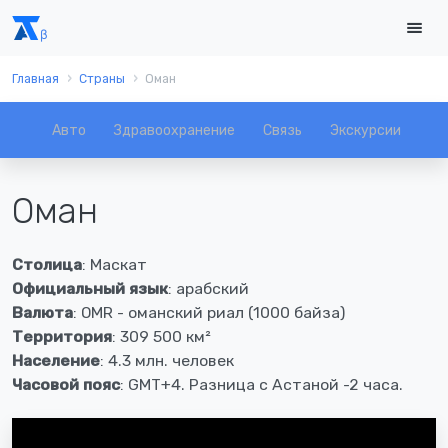
Главная
Страны
Оман
орт
Авто
Здравоохранение
Связь
Экскурсии
Оман
Столица
: Маскат
Официальный язык
: арабский
Валюта
: OMR - оманский риал (1000 байза)
Территория
: 309 500 км²
Население
: 4.3 млн. человек
Часовой пояс
: GMT+4. Разница с Астаной -2 часа.