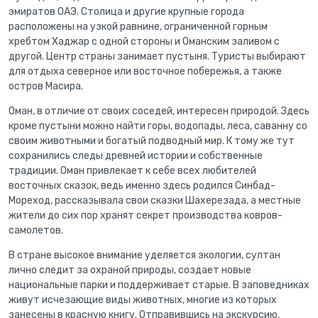
эмиратов ОАЭ. Столица и другие крупные города
расположены на узкой равнине, ограниченной горным
хребтом Хаджар с одной стороны и Оманским заливом с
другой. Центр страны занимает пустыня. Туристы выбирают
для отдыха северное или восточное побережья, а также
остров Масира.
Оман, в отличие от своих соседей, интересен природой. Здесь
кроме пустыни можно найти горы, водопады, леса, саванну со
своим животными и богатый подводный мир. К тому же тут
сохранились следы древней истории и собственные
традиции. Оман привлекает к себе всех любителей
восточных сказок, ведь именно здесь родился Синбад-
Мореход, рассказывала свои сказки Шахерезада, а местные
жители до сих пор хранят секрет производства ковров-
самолетов.
В стране высокое внимание уделяется экологии, султан
лично следит за охраной природы, создает новые
национальные парки и поддерживает старые. В заповедниках
живут исчезающие виды животных, многие из которых
занесены в красную книгу. Отправившись на экскурсию,