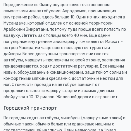
Передвижение по Оману осуществляется в основном
самолетами или автобусами. Аэродромов, принимающих
внутренние рейсы, здесь больше 10. Один из них находится в
Мусандаме, который отделен от основной территории
Арабскими Эмиратами, поэтому туда проще всего попасть по
воздуху. Лететь из столицы всего 40 мин. Еще одним
популярным внутренним авиамаршрутом является Маскат -
остров Масира, им чаще всего пользуются туристы и
дайверы. Более доступным транспортом считаются
автобусы, маршруты проложены по всей стране, расписания
придерживаются, ходят достаточно регулярно. Все машины
новые, оборудованные кондиционерами, защитой от солнца и
комфортными мягкими креслами с достаточным местом для
ног. Стоимость проезда на автобусе зависит от
продолжительности маршрута, одни из самых длинных
обойдутся в 10-12 риалов. Железной дороги в стране нет.
Городской транспорт
По городам ходят автобусы, минибусы (маршрутные такси) и
обычные такси, обычно белые или оранжевые машины с
соответствующей надписью. Цены невысокие, за 1 риал