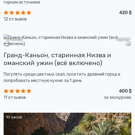
горном источнике
420 $
12 отзывов
12 часов
tripster
Гранд-Каньон, старинная Низва и
оманский ужин (всё включено)
Погулять среди цветных скал, посетить древний город и
попробовать местную кухню за 1 день
600 $
11 отзывов
за экскурсию
10 часов
tripster