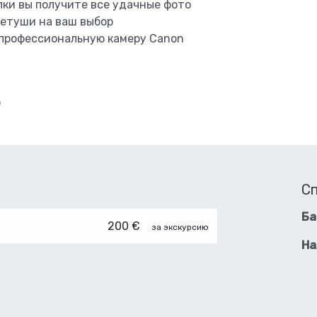
лки вы получите все удачные фото
 ретуши на ваш выбор
 профессиональную камеру Canon
о
С
Ба
200 €
за экскурсию
На