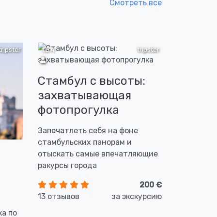
Смотреть все
tripster
1,5 ч
tripster
Стамбул с высоты:
захватывающая
фотопрогулка
Запечатлеть себя на фоне
стамбульских панорам и
отыскать самые впечатляющие
ракурсы города
200 €
13 отзывов
за экскурсию
ка по