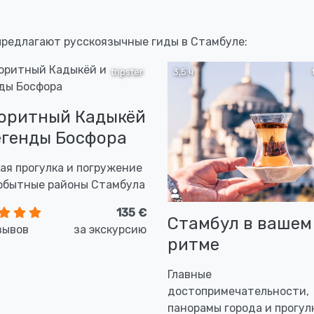
 предлагают русскоязычные гиды в Стамбуле:
tripster
3,5 ч
оритный Кадыкёй
егенды Босфора
ая прогулка и погружение
обытные районы Стамбула
135 €
Стамбул в вашем
зывов
за экскурсию
ритме
Главные
достопримечательности,
панорамы города и прогул