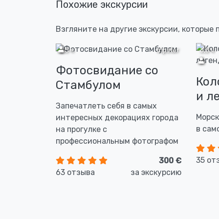
Похожие экскурсии
Взгляните на другие экскурсии, которые
2,5 ч
tripster
3,5 ч
Фотосвидание со
Кол
Стамбулом
и л
Запечатлеть себя в самых
Морск
интересных декорациях города
в сам
на прогулке с
профессиональным фотографом
35 от
300 €
63 отзыва
за экскурсию