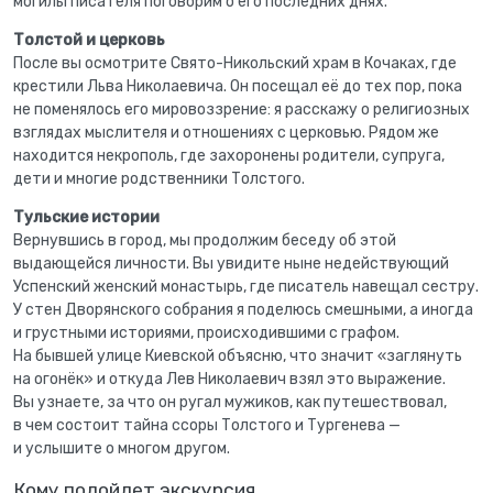
могилы писателя поговорим о его последних днях.
Толстой и церковь
После вы осмотрите Свято-Никольский храм в Кочаках, где
крестили Льва Николаевича. Он посещал её до тех пор, пока
не поменялось его мировоззрение: я расскажу о религиозных
взглядах мыслителя и отношениях с церковью. Рядом же
находится некрополь, где захоронены родители, супруга,
дети и многие родственники Толстого.
Тульские истории
Вернувшись в город, мы продолжим беседу об этой
выдающейся личности. Вы увидите ныне недействующий
Успенский женский монастырь, где писатель навещал сестру.
У стен Дворянского собрания я поделюсь смешными, а иногда
и грустными историями, происходившими с графом.
На бывшей улице Киевской объясню, что значит «заглянуть
на огонёк» и откуда Лев Николаевич взял это выражение.
Вы узнаете, за что он ругал мужиков, как путешествовал,
в чем состоит тайна ссоры Толстого и Тургенева —
и услышите о многом другом.
Кому подойдет экскурсия