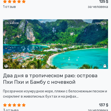
125 $
1 отзыв
за человека
36 часов
sputnik
Два дня в тропическом раю: острова
Пхи Пхи и Бамбу с ночевкой
Прозрачное изумрудное море, пляжи с белоснежным песком и
снорклинг в живописных бухтах и на рифах...
137 $
3 отзыва
за человека