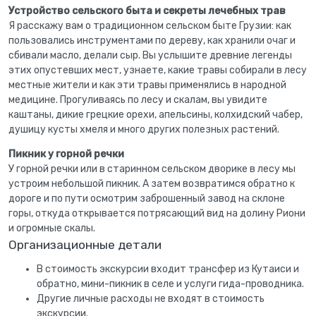
Устройство сельского быта и секреты лечебных трав
Я расскажу вам о традиционном сельском быте Грузии: как
пользовались инструментами по дереву, как хранили очаг и
сбивали масло, делали сыр. Вы услышите древние легенды
этих опустевших мест, узнаете, какие травы собирали в лесу
местные жители и как эти травы применялись в народной
медицине. Прогуливаясь по лесу и скалам, вы увидите
каштаны, дикие грецкие орехи, апельсины, колхидский чабер,
душицу кусты хмеля и много других полезных растений.
Пикник у горной речки
У горной речки или в старинном сельском дворике в лесу мы
устроим небольшой пикник. А затем возвратимся обратно к
дороге и по пути осмотрим заброшенный завод на склоне
горы, откуда открывается потрясающий вид на долину Риони
и огромные скалы.
Организационные детали
В стоимость экскурсии входит трансфер из Кутаиси и
обратно, мини-пикник в селе и услуги гида-проводника.
Другие личные расходы не входят в стоимость
экскурсии.