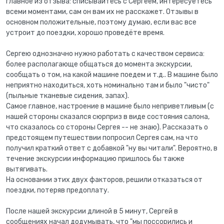
главное из отзыва: списывайтесь с Сергеем, интересуетесь
всеми моментами, сам он вам их не расскажет. Отзывы в
основном положительные, поэтому думаю, если вас все
устроит до поездки, хорошо проведёте время.
Сергею однозначно нужно работать с качеством сервиса:
более располагающе общаться до момента экскурсии,
сообщать о том, на какой машине поедем и т.д.. В машине было
неприятно находиться, хоть номинально там и было "чисто"
(пыльные тканевые сидения, запах).
Самое главное, настроение в машине было неприветливым (с
нашей стороны сказался сюрприз в виде состояния салона,
что сказалось со стороны Сергея -- не знаю). Рассказать о
предстоящем путешествии попросил Сергея сам, на что
получил краткий ответ с добавкой "ну вы читали". Вероятно, в
течение экскурсии информацию пришлось бы также
вытягивать.
На основании этих двух факторов, решили отказаться от
поездки, потеряв предоплату.
После нашей экскурсии длиной в 5 минут, Сергей в
сообщениях начал додумывать, что "мы поссорились и