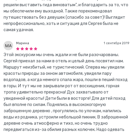
решили выставить гида виноватым", и благодарить за то, что
мы обеспечили ему выходной. Также порекомендовал
путешествовать без девушек (спасибо за совет)! Выглядит
непрофессионально, хоть и ситуация для Сергея была не
самая удачная.
Марина
1 сентября 2019
Этой экскурсии мы очень ждали и не были разочарованы.
Сергей приехал за нами в отель и целый день посвятил нам.
Маршрут неизбитый, не туристический. Сперва мы увидели
красоты природы за окном автомобиля, увидели пару
водопадов, а когда немного спала жара, пошли в пеший поход
в горы. И тут мы не закрывали рот от восхищения, горная
тропа удивительно прекрасна! Дух захватывало от
увиденной красоты! Дети были в восторге! Для детей поход
был вполне по силам. Поднялись в высококогорную
заброшенную деревню , прогулялись по улочкам, напились
воды из родника, устроили небольшой пикник. В заброшенной
деревне очень атмосферно и тихо, но очень трудно
передвигаться из-за обилия разных колючек. Надо одевать