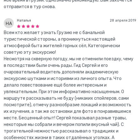
мое время в Грузии. Однозначно рекомендую. Вам захочется
отправится в тур снова.
Наталья
28 апреля 2019
Всем кто желает узнать Грузию не с банальной
туристической стороны, а проникнуться настоящей
атмосферой быта жителей горных сёл, Категорически
советую эту экскурсию!
Несмотря на скверную погоду, мы не отменили поездку, чему
в последствии были очень рады. Гид Сергей и его
очаровательный водитель дополняли академическую
экскурсию шутками и историями из личного опыта. Что
делало повествование ещё более интересным и
увлекательным. При этом информативно насыщенным. О
маршруте рассказывать не буду (никаких спойлеров, сами
посмотрите), отмечу разнообразие локаций и возможность
их изучения, а так же остановки для фото в понравившемся
месте. Бесценный опыт! Сергей показывал разные травы,
некоторые мы собрали и вечером попили вкусный чай). С
трогательной нежностью рассказывал о традициях и
особенностях жизни в таких отдалённых уголках. А