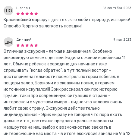
Шолпан
16 сентября 2023
Красивейший маршрут для тех , кто любит природу, историю!
Спасибо Георгию за легкость поездки!
Дмитрий
9 мая 2023
Отличная экскурсия - легкая и динамичная. Особенно
рекомендую семьям с детьми. Ездили с женой и ребенком 11
лет. Обычно ребенок к середине дня начинает уже
спрашивать "когда обратно", а тут полный восторг -
достопримечательности посмотрел, по горам побегал, в
пещеры залез, Боржоми из скважины попил, в горячем
источнике искупался!!! Эрик рассказал как про историю
Грузии, так и про современную ситуацию в стране -
интересно и с чувством юмора - видно что человек очень
любит свою страну. Экскурсия действительно
индивидуальная - Эрик ни разу не говорил что пора ехать
дальше и т.п., постоянно предлагал разные варианты
маршрутов на наш выбор с возможностью заехать в
интересующие нас места - в итоге экскурсия заняла не 9 а 12