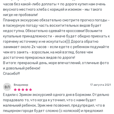
часов без какой-либо доплаты + по дороге купил нам очень
вкусного местного хлеба с корицей и изюмом - мы такого
нигде не пробовали!
Планируя экскурсию обязательно смотрите прогноз погоды -
в пасмурную погоду часть восхитительных видов будет
недоступна. Обязательно одевайте кроссовки! Возьмите
купальные принадлежности - иначе будет обидно приехать к
горячему источнику и не искупаться))) Дорога обратно
занимает около 2х часов - если едете с ребенком подумайте
чем его занять - взрослым, на мой взгляд, более чем
достаточно прекрасных видов по дороге!
В итоге: прекрасный день, море впечатлений, отличные фото
и довольный ребенок!
Спасибо!!!
Владимир
17 августа 2021
Ездили с Эриком экскурсией одного дня в Боржоми. Отдельно
порадовало то, что когда я уточнил, что с нами будет
маленький ребенок, Эрик мне позвонил, предупредил, что в
пещерном городе будет сложно (с коляской) и предложил