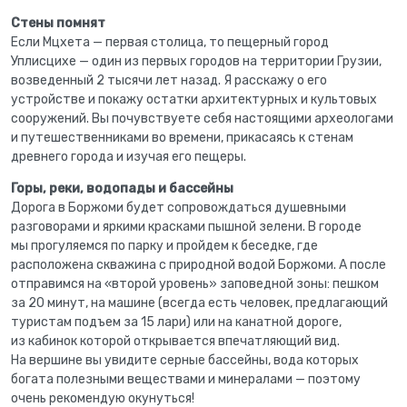
Стены помнят
Если Мцхета — первая столица, то пещерный город
Уплисцихе — один из первых городов на территории Грузии,
возведенный 2 тысячи лет назад. Я расскажу о его
устройстве и покажу остатки архитектурных и культовых
сооружений. Вы почувствуете себя настоящими археологами
и путешественниками во времени, прикасаясь к стенам
древнего города и изучая его пещеры.
Горы, реки, водопады и бассейны
Дорога в Боржоми будет сопровождаться душевными
разговорами и яркими красками пышной зелени. В городе
мы прогуляемся по парку и пройдем к беседке, где
расположена скважина с природной водой Боржоми. А после
отправимся на «второй уровень» заповедной зоны: пешком
за 20 минут, на машине (всегда есть человек, предлагающий
туристам подъем за 15 лари) или на канатной дороге,
из кабинок которой открывается впечатляющий вид.
На вершине вы увидите серные бассейны, вода которых
богата полезными веществами и минералами — поэтому
очень рекомендую окунуться!