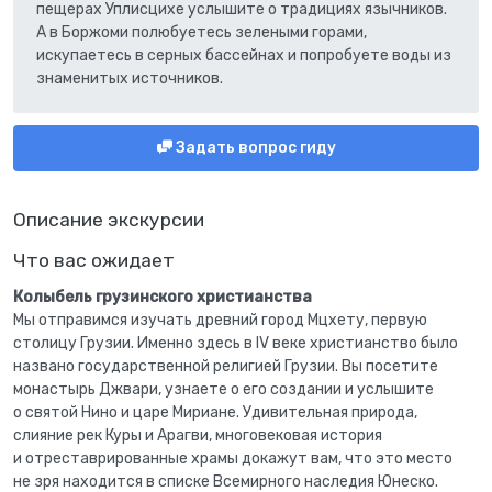
пещерах Уплисцихе услышите о традициях язычников.
А в Боржоми полюбуетесь зелеными горами,
искупаетесь в серных бассейнах и попробуете воды из
знаменитых источников.
Задать вопрос гиду
Описание экскурсии
Что вас ожидает
Колыбель грузинского христианства
Мы отправимся изучать древний город Мцхету, первую
столицу Грузии. Именно здесь в IV веке христианство было
названо государственной религией Грузии. Вы посетите
монастырь Джвари, узнаете о его создании и услышите
о святой Нино и царе Мириане. Удивительная природа,
слияние рек Куры и Арагви, многовековая история
и отреставрированные храмы докажут вам, что это место
не зря находится в списке Всемирного наследия Юнеско.