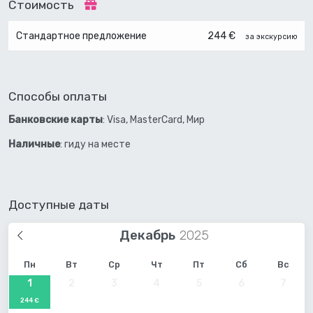
Стоимость
Стандартное предложение
244 €
за экскурсию
Способы оплаты
Банковские карты
: Visa, MasterCard, Мир
Наличные
: гиду на месте
Доступные даты
Декабрь
Пн
Вт
Ср
Чт
Пт
Сб
Вс
1
2
3
4
5
6
7
244 €