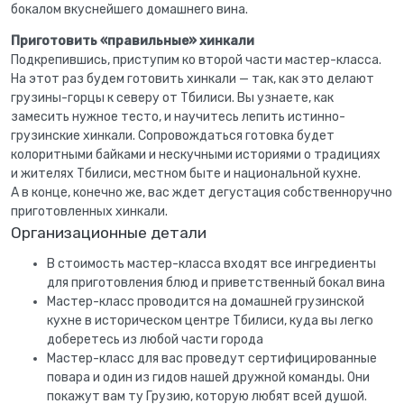
бокалом вкуснейшего домашнего вина.
Приготовить «правильные» хинкали
Подкрепившись, приступим ко второй части мастер-класса.
На этот раз будем готовить хинкали — так, как это делают
грузины-горцы к северу от Тбилиси. Вы узнаете, как
замесить нужное тесто, и научитесь лепить истинно-
грузинские хинкали. Сопровождаться готовка будет
колоритными байками и нескучными историями о традициях
и жителях Тбилиси, местном быте и национальной кухне.
А в конце, конечно же, вас ждет дегустация собственноручно
приготовленных хинкали.
Организационные детали
В стоимость мастер-класса входят все ингредиенты
для приготовления блюд и приветственный бокал вина
Мастер-класс проводится на домашней грузинской
кухне в историческом центре Тбилиси, куда вы легко
доберетесь из любой части города
Мастер-класс для вас проведут сертифицированные
повара и один из гидов нашей дружной команды. Они
покажут вам ту Грузию, которую любят всей душой.