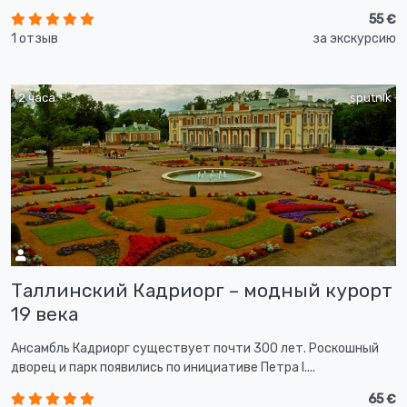
55 €
1 отзыв
за экскурсию
2 часа
sputnik
Таллинский Кадриорг – модный курорт
19 века
Ансамбль Кадриорг существует почти 300 лет. Роскошный
дворец и парк появились по инициативе Петра I....
65 €