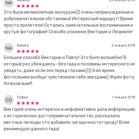
Nataliia
26 ноября 2018
Это была великолепная экскурсия))) очень непринужденная и
доброжелательная обстановка! Интересный маршрут! Время
просто пролетело! Остались замечательные воспоминания и
крутые фотографии! Спасибо огромное Виктории и Людмиле!
Natalia
2 января 2018
Большое спасибо Виктории и Павлу! Это было волшебно! В
который раз убеждаюсь- без гида и половины интересного не
увидеть, даже если оно перед глазами)))) А во время
фотосеьмки вообще чувствовали себя звездами) Ждем фото.
Успехов вам!!!
Софья
1 января 2018
Виктория очень интересно и информативно дала информацию
о исторических достопримечательностях, рассказала
местные легенды что добавило загадочности городу! Всем
рекомендую данного гида!