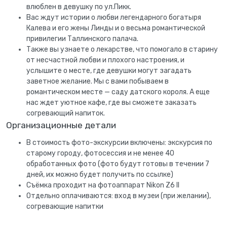
влюблен в девушку по ул.Пикк.
Вас ждут истории о любви легендарного богатыря
Калева и его жены Линды и о весьма романтической
привилегии Таллинского палача.
Также вы узнаете о лекарстве, что помогало в старину
от несчастной любви и плохого настроения, и
услышите о месте, где девушки могут загадать
заветное желание. Мы с вами побываем в
романтическом месте — саду датского короля. А еще
нас ждет уютное кафе, где вы сможете заказать
согревающий напиток.
Организационные детали
В стоимость фото-экскурсии включены: экскурсия по
старому городу, фотосессия и не менее 40
обработанных фото (фото будут готовы в течении 7
дней, их можно будет получить по ссылке)
Съёмка проходит на фотоаппарат Nikon Z6 II
Отдельно оплачиваются: вход в музеи (при желании),
согревающие напитки