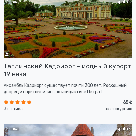
2 часа
sputnik
Таллинский Кадриорг – модный курорт
19 века
Ансамбль Кадриорг существует почти 300 лет. Роскошный
дворец и парк появились по инициативе Петра I....
65 €
3 отзыва
за экскурсию
2 часа
sputnik