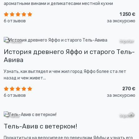
ароматными винами и деликатесами местной кухни
1 250 €
6 отзывов
за экскурсию
8 часов
tripster
История древнего Яффо и старого Тель-
Авива
Узнать, как выглядел и чем жил город Яффо более ста лет
назад и чем живет...
270 €
6 отзывов
за экскурсию
2 часа
tripster
Тель-Авив с ветерком!
Прокатиться на велосипеде по переулкам Яффы и узнать его