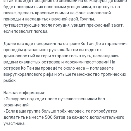
Итак, вас ждет общение со свинками на Ко Мадсум, где можно
будет покормить их полезными угощениями, отдохнуть на
пляже, сделать красивые снимки на фоне живописной
природы и насладиться вкусной едой. Группы,
путешествующие после полудня, увидят прекрасный закат,
если позволит погода.
Далее вас ждет снорклинг на острове Ко Тан. До отправления
проведём для вас инструктаж. Затем вы сядете в
длиннохвостый катер и отправитесь в путь, наслаждаясь
видами скалистых островов и морскими просторами! На
острове Ко Тан вы проведёте около часа — поплаваете
вокруг кораллового рифа и отыщете множество тропических
рыбок.
Важная информация:
• Экскурсия подходит всем путешественникам без
ограничений;
• Если ваша группа больше трёх человек, то потребуется
доплатить на месте 500 батов за каждого дополнительного
участника.