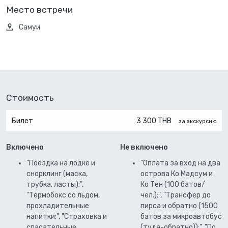
Место встречи
Самуи
Стоимость
Билет
3 300 THB
за экскурсию
Включено
Не включено
"Поездка на лодке и
"Оплата за вход на два
снорклинг (маска,
острова Ко Мадсум и
трубка, ласты);",
Ко Тен (100 батов/
"Термобокс со льдом,
чел.);", "Трансфер до
прохладительные
пирса и обратно (1500
напитки;", "Cтраховка и
батов за микроавтобус
спасательные
(туда-обратно));", "По