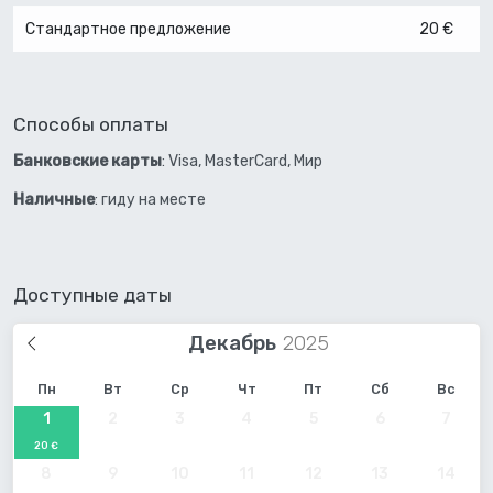
Стандартное предложение
20 €
Способы оплаты
Банковские карты
: Visa, MasterCard, Мир
Наличные
: гиду на месте
Доступные даты
Декабрь
Пн
Вт
Ср
Чт
Пт
Сб
Вс
1
2
3
4
5
6
7
20 €
8
9
10
11
12
13
14