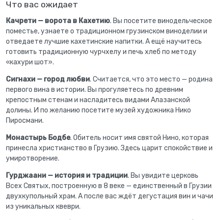
Что вас ожидает
Качрети — ворота в Кахетию
. Вы посетите винодельческое
поместье, узнаете о традиционном грузинском виноделии и
отведаете лучшие кахетинские напитки. А ещё научитесь
готовить традиционную чурчхелу и печь хлеб по методу
«кахури шот».
Сигнахи — город любви
. Считается, что это место — родина
первого вина в истории. Вы прогуляетесь по древним
крепостным стенам и насладитесь видами Алазанской
долины. И по желанию посетите музей художника Нико
Пиросмани.
Монастырь Бодбе
. Обитель носит имя святой Нино, которая
принесла христианство в Грузию. Здесь царит спокойствие и
умиротворение.
Гурджаани — история и традиции
. Вы увидите церковь
Всех Святых, построенную в 8 веке — единственный в Грузии
двухкупольный храм. А после вас ждёт дегустация вин и чачи
из уникальных квеври.