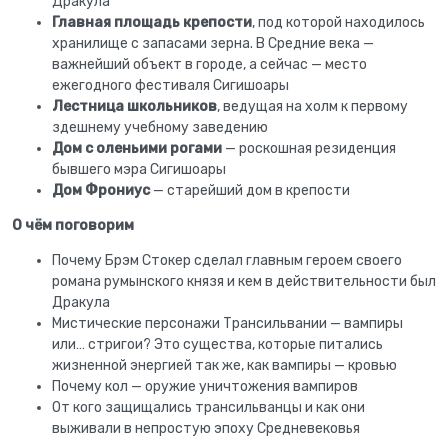
Дракула
Главная площадь крепости
, под которой находилось
хранилище с запасами зерна. В Средние века —
важнейший объект в городе, а сейчас — место
ежегодного фестиваля Сигишоары
Лестница школьников
, ведущая на холм к первому
здешнему учебному заведению
Дом с оленьими рогами
— роскошная резиденция
бывшего мэра Сигишоары
Дом Фрониус
— старейший дом в крепости
О чём поговорим
Почему Брэм Стокер сделал главным героем своего
романа румынского князя и кем в действительности был
Дракула
Мистические персонажи Трансильвании — вампиры
или… стригои? Это существа, которые питались
жизненной энергией так же, как вампиры — кровью
Почему кол — оружие уничтожения вампиров
От кого защищались трансильванцы и как они
выживали в непростую эпоху Средневековья