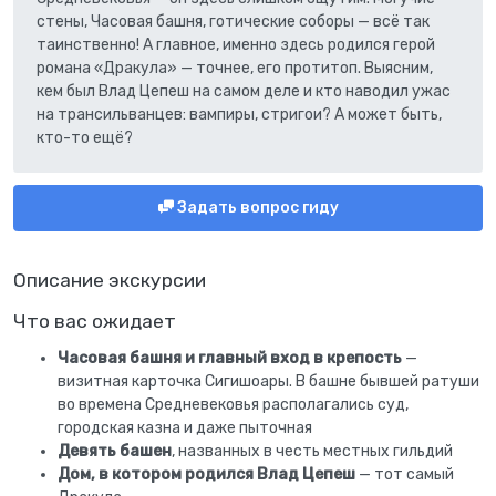
стены, Часовая башня, готические соборы — всё так
таинственно! А главное, именно здесь родился герой
романа «Дракула» — точнее, его протитоп. Выясним,
кем был Влад Цепеш на самом деле и кто наводил ужас
на трансильванцев: вампиры, стригои? А может быть,
кто-то ещё?
Задать вопрос гиду
Описание экскурсии
Что вас ожидает
Часовая башня и главный вход в крепость
—
визитная карточка Сигишоары. В башне бывшей ратуши
во времена Средневековья располагались суд,
городская казна и даже пыточная
Девять башен
, названных в честь местных гильдий
Дом, в котором родился Влад Цепеш
— тот самый