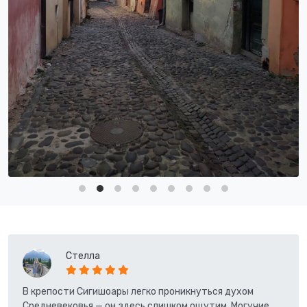
Стелла
В крепости Сигишоары легко проникнуться духом
Средневековья — он здесь слишком ощутим. Могучие