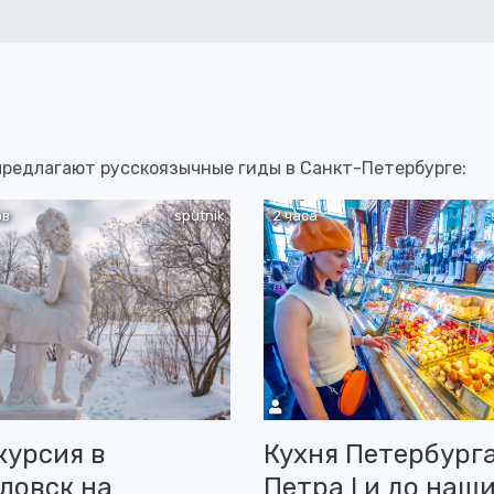
 предлагают русскоязычные гиды в Санкт-Петербурге:
ов
sputnik
2 часа
курсия в
Кухня Петербурга
ловск на
Петра I и до наш