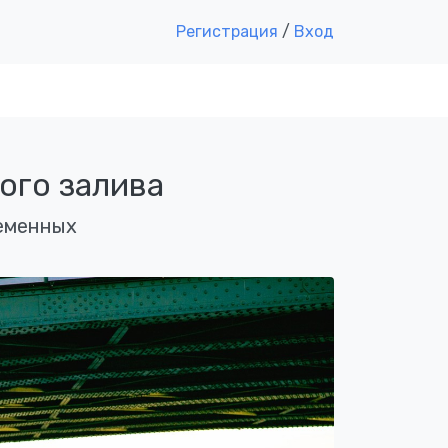
Регистрация
/
Вход
ого залива
ременных