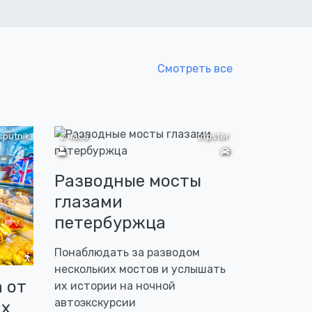
Смотреть все
sputnik
2 часа
tripster
Разводные мосты
глазами
петербуржца
Понаблюдать за разводом
нескольких мостов и услышать
 от
их истории на ночной
автоэкскурсии
их