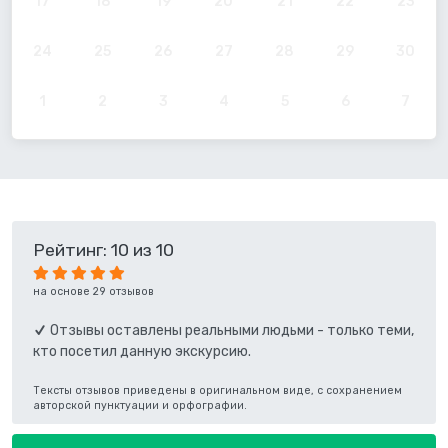
17
18
19
20
21
22
23
24
25
26
27
28
29
30
1
2
3
4
5
6
7
Рейтинг: 10 из 10
на основе 29 отзывов
Отзывы оставлены реальными людьми - только теми,
кто посетил данную экскурсию.
Тексты отзывов приведены в оригинальном виде, с сохранением
авторской пунктуации и орфографии.