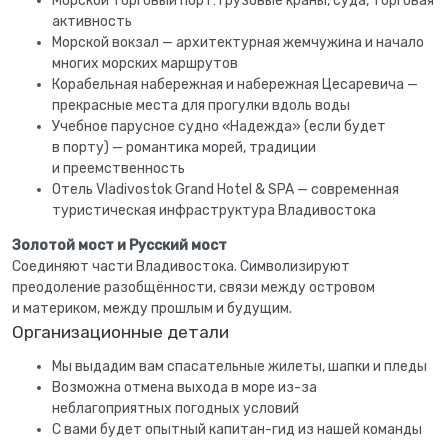
Морской торговый порт: грузовые краны, суда, торговая
активность
Морской вокзал — архитектурная жемчужина и начало
многих морских маршрутов
Корабельная набережная и набережная Цесаревича —
прекрасные места для прогулки вдоль воды
Учебное парусное судно «Надежда» (если будет
в порту) — романтика морей, традиции
и преемственность
Отель Vladivostok Grand Hotel & SPA — современная
туристическая инфраструктура Владивостока
Золотой мост и Русский мост
Соединяют части Владивостока. Символизируют
преодоление разобщённости, связи между островом
и материком, между прошлым и будущим.
Организационные детали
Мы выдадим вам спасательные жилеты, шапки и пледы
Возможна отмена выхода в море из-за
неблагоприятных погодных условий
С вами будет опытный капитан-гид из нашей команды