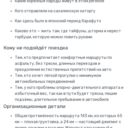
Какие коренные народы живут в этом регионе
Кого отправляли на сахалинскую каторгу
Как здесь было в японский период Карафуто
Каково это — жить там, где тайфуны, шторма и нерест
горбуши, которую можно ловить руками
Кому не подойдёт поездка
Тем, кто предпочитает комфортные маршруты по
асфальту, без тряски, длинных переездов и
преодоления естественных препятствий на авто
Тем, кто хочет лёгкой прогулки с минимумом
автомобильных передвижений
Тем, у кого проблемы опорно-двигательного аппарата и
избыточный вес, так как в пути будет тряска, пешие
подъёмы, длительное пребывание в автомобиле
Организационные детали
Общая протяжённость маршрута 143 км, из которых 65
км — плохая грунтовка, а 24 км — настоящий джипинг с
ямами, кочками и ручьями. Маршрут насыщенный и