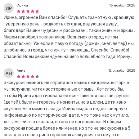
Ирина
15 ноября 2025
Ирина, огромное Вам спасибо ! Слушать грамотную , красивую
, уверенную речь - редкость сегодня, радующая душу..
благодаря Вашим чудесным рассказам , таким живым и ярким ,
Муром приобрел поклонников. Вернёмся в город летом
обязательно!! Уж если в такую погоду (дождь, снег, ветер) мы
влюбились в город, что уж тут скажешь.. Спасибо! Спасибо!
Спасибо! Всем рекомендуем нашего волшебного гида, Ирину..
Анна
12 октября 2025
Экскурсия немного не оправдала наших ожиданий, которые
мы получили, читая восторженные отзывы. Хотелось бы,
чтобы Ирина адаптировала ее всё-таки под состав группы
(детей), были интересные моменты, но в целом, дети явно
скучали. Был момент, когда Ирина выдала недостоверную
информацию по исторической дате, что тоже нас смутило,
хотя мы ей это сказали, но она не согласилась. В общем
экскурсия прошла более или менее, но это не экскурсия на 5
звёзд, и это не трипстеровская экскурсия, потому что