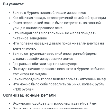
Вы узнаете:
За что в Муроме недолюбливали извозчиков
Как обычная лошадь стала причиной семейной трагедии
Каких персонажей можно было встретить на главной
улице в начале прошлого века
Кто «выдал себя с потрохами», не желая покидать
питейное заведение
Что полвека назад не давало покоя жителям центра ни
днем ни ночью
За что сотрудника известной иностранной фирмы
«гнали взашей» из муромских домов
Где раньше обитали карточные шулеры
Почему в начале прошлого века «кто в Муроме не бывал,
тот и горя не видал»
Зачем городской голова велел взломать аптечный шкаф
Что можно было себе позволить за 5 и 60 копеек, рубль
и 100 рублей
Организационные детали
Экскурсия подойдёт для взрослых и детей от 7 лет
Остаток стоимости экскурсии оплачивается