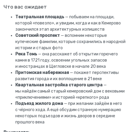
Что вас ожидает
Театральная площадь
— побываем на площади,
которой «повезло», и увидим, когда и как в Кемерово
закончился этап архитектурных излишеств
Советский проспект
— вспомним некоторые
купеческие фамилии, которые сохранились в народной
истории и старых фото
Река Томь
— она расскажет об открытии горючего
камня в 1721 году, освоении угольных запасов
и иностранцах в Щегловске в начале 20 века
Притомская набережная
— покажет перспективы
развития города и их воплощение в 21 веке
Квартальная застройка старого центра
—
мы найдём самый старый кемеровский дом с вековыми
«приключениями» и историей «крепкого» рода
Подъезд жилого дома
— при желании зайдём в него
с чёрного хода. А ещё обсудим странную нумерацию
некоторых подъездов и жизнь дворов в середине
прошлого века