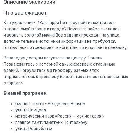
Описание экскурсии
Что вас ожидает
Кто украл снитч? Как Гарри Поттеру найти похитителя
в незнакомой стране и городе? Помогите поймать злодея
и вернуть золотой мячик! Все задания проходят на улице,
дополнительные источники информации не требуются.
Готовьтесь потренировать ноги, память и проявить смекалку.
Расследуя дело, вы погуляете по центру Тюмени.
Познакомитесь с историей самых красивых старинных
зданий. Погрузитесь в атмосферу разных эпох
и прикоснётесь к прошлому известных личностей, связанных
с городом
В нашей программе
:
бизнес-центр «Менделеев House»
улица Немцова
исторический парк «Россия — моя история»
главпочтамт, памятник Почтальону
улица Республики