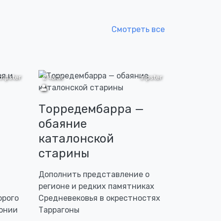
Смотреть все
tripster
2 часа
tripster
Торредембарра —
обаяние
каталонской
старины
Дополнить представление о
регионе и редких памятниках
орого
Средневековья в окрестностях
лонии
Таррагоны