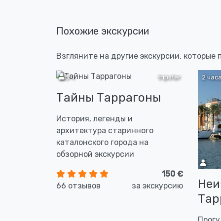
Похожие экскурсии
Взгляните на другие экскурсии, которые 
2,5 ч
tripster
2 час
Тайны Таррагоны
История, легенды и
архитектура старинного
каталонского города на
обзорной экскурсии
150 €
Неи
66 отзывов
за экскурсию
Тар
Прогу