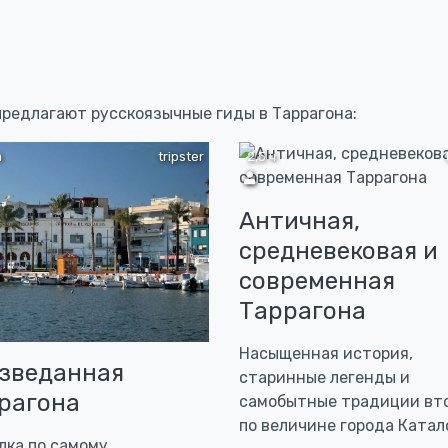
предлагают русскоязычные гиды в Таррагона:
а
tripster
2,5 ч
Античная,
средневековая и
современная
Таррагона
Насыщенная история,
зведанная
старинные легенды и
рагона
самобытные традиции вт
по величине города Ката
лка по самому