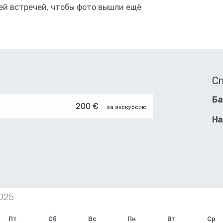
ей встречей, чтобы фото вышли ещё
С
Ба
200 €
за экскурсию
На
Пт
Сб
Вс
Пн
Вт
Ср