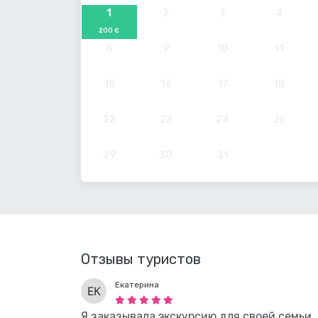
1
2
3
4
200 €
8
9
10
11
15
16
17
18
22
23
24
25
29
30
31
Отзывы туристов
Екатерина
Я заказывала экскурсию для своей семьи.