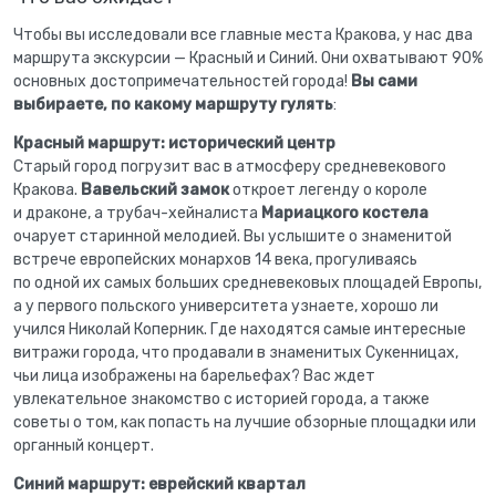
Чтобы вы исследовали все главные места Кракова, у нас два
маршрута экскурсии — Красный и Синий. Они охватывают 90%
основных достопримечательностей города!
Вы сами
выбираете, по какому маршруту гулять
:
Красный маршрут: исторический центр
Старый город погрузит вас в атмосферу средневекового
Кракова.
Вавельский замок
откроет легенду о короле
и драконе, а трубач-хейналиста
Мариацкого костела
очарует старинной мелодией. Вы услышите о знаменитой
встрече европейских монархов 14 века, прогуливаясь
по одной их самых больших средневековых площадей Европы,
а у первого польского университета узнаете, хорошо ли
учился Николай Коперник. Где находятся самые интересные
витражи города, что продавали в знаменитых Сукенницах,
чьи лица изображены на барельефах? Вас ждет
увлекательное знакомство с историей города, а также
советы о том, как попасть на лучшие обзорные площадки или
органный концерт.
Синий маршрут: еврейский квартал