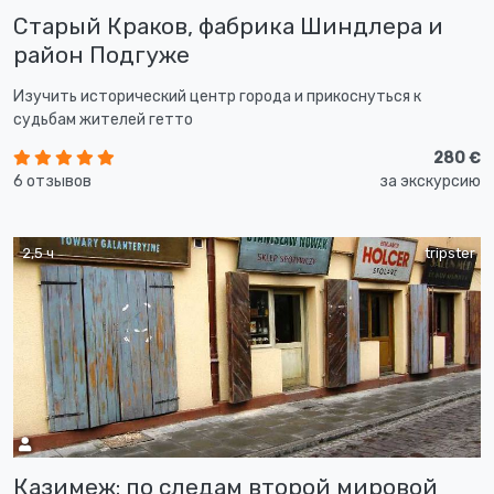
Старый Краков, фабрика Шиндлера и
район Подгуже
Изучить исторический центр города и прикоснуться к
судьбам жителей гетто
280 €
6 отзывов
за экскурсию
2,5 ч
tripster
Казимеж: по следам второй мировой