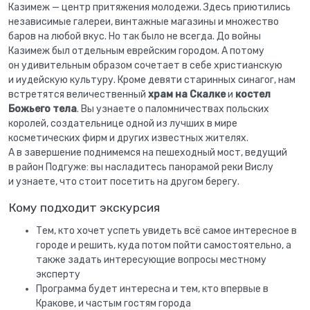
Казимеж — центр притяжения молодежи. Здесь приютились
независимые галереи, винтажные магазины и множество
баров на любой вкус. Но так было не всегда. До войны
Казимеж был отдельным еврейским городом. А потому
он удивительным образом сочетает в себе христианскую
и иудейскую культуру. Кроме девяти старинных синагог, нам
встретятся величественный
храм на Скалке
и
костел
Божьего тела
. Вы узнаете о паломничествах польских
королей, создательнице одной из лучших в мире
косметических фирм и других известных жителях.
А в завершение поднимемся на пешеходный мост, ведущий
в район Подгуже: вы насладитесь панорамой реки Вислу
и узнаете, что стоит посетить на другом берегу.
Кому подходит экскурсия
Тем, кто хочет успеть увидеть всё самое интересное в
городе и решить, куда потом пойти самостоятельно, а
также задать интересующие вопросы местному
эксперту
Программа будет интересна и тем, кто впервые в
Кракове, и частым гостям города