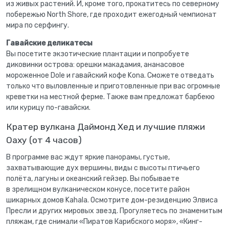
из живых растений. И, кроме того, прокатитесь по северному
побережью North Shore, где проходит ежегодный чемпионат
мира по серфингу.
Гавайские деликатесы
Вы посетите экзотические плантации и попробуете
диковинки острова: орешки макадамия, ананасовое
мороженное Dole и гавайский кофе Kona. Сможете отведать
только что выловленные и приготовленные при вас огромные
креветки на местной ферме. Также вам предложат барбекю
или курицу по-гавайски.
Кратер вулкана Даймонд Хед и лучшие пляжи
Оаху (от 4 часов)
В программе вас ждут яркие панорамы, густые,
захватывающие дух вершины, виды с высоты птичьего
полёта, лагуны и океанский гейзер. Вы побываете
в зрелищном вулканическом конусе, посетите район
шикарных домов Kahala. Осмотрите дом-резиденцию Элвиса
Пресли и других мировых звезд. Прогуляетесь по знаменитым
пляжам, где снимали «Пиратов Карибского моря», «Кинг-