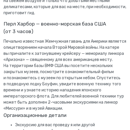
на свежем воздухе и только что добытыми местными
деликатесами, которые для вас на месте, при необходимости,
приготовит гид.
Перл Харбор — военно-морская база США
(от 3 часов)
Печально известная Жемчужная гавань для Америки является
олицетворением начала Второй Мировой войны. На катере
вы причалите к затонувшему крейсеру — мемориалу линкора
«Аризона» — священному для всех американцев месту.
На территории базы ВМФ США вы посетите нескольких
закрытых музеев, посмотрите ознакомительный фильм
и познакомитесь с музеем по открытым небом. Спуститесь
в подводную лодку Боуфин, увидите военную технику того
времени и узнаете историю нападения японского
императорского флота. Для любителей военной техники тур
может быть дополнен 2-часовыми экскурсиями на линкор
«Миссури» и в музей Авиации.
Организационные детали
Экскурсию для вас проведу я или другой