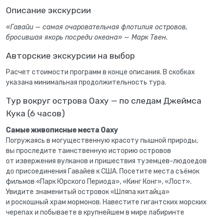
Описание экскурсии
«Гавайи — самая очаровательная флотилия островов,
бросившая якорь посреди океана» — Марк Твен.
Авторские экскурсии на выбор
Расчет стоимости программ в конце описания. В скобках
указана минимальная продолжительность тура.
Тур вокруг острова Оаху — по следам Джеймса
Кука (6 часов)
Самые живописные места Оаху
Погружаясь в могущественную красоту пышной природы,
вы проследите таинственную историю островов
от извержения вулканов и пришествия туземцев-людоедов
до присоединения Гавайев к США. Посетите места съёмок
фильмов «Парк Юрского Периода», «Кинг Конг», «Лост».
Увидите знаменитый островок «Шляпа китайца»
и роскошный храм мормонов. Навестите гигантских морских
черепах и побываете в крупнейшем в мире лабиринте