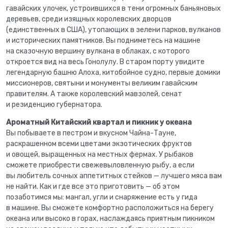
гавайских улочек, устроившихся в тени огромных баньяновых
деревьев, среди изящных королевских дворцов
(единственных в США), утопающих в зелени парков, вулканов
и исторических памятников. Вы подниметесь на машине
на сказочную вершину вулкана в облаках, с которого
откроется вид на весь Гонолулу. В старом порту увидите
легендарную башню Алоха, китобойное судно, первые домики
миссионеров, святыни и монументы великим гавайским
правителям. А также королевский мавзолей, сенат
и резиденцию губернатора.
Ароматный Китайский квартал и пикник у океана
Вы побываете в пестром и вкусном Чайна-Тауне,
раскрашенном всеми цветами экзотических фруктов
и овощей, выращенных на местных фермах. У рыбаков
сможете приобрести свежевыловленную рыбу, а если
вы любитель сочных аппетитных стейков — лучшего мяса вам
не найти. Как и где все это приготовить — об этом
позаботимся мы: мангал, угли и снаряжение есть у гида
в машине. Вы сможете комфортно расположиться на берегу
океана или высоко в горах, наслаждаясь приятным пикником