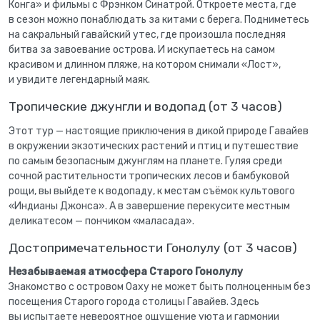
Конга» и фильмы с Фрэнком Синатрой. Откроете места, где
в сезон можно понаблюдать за китами с берега. Подниметесь
на сакральный гавайский утес, где произошла последняя
битва за завоевание острова. И искупаетесь на самом
красивом и длинном пляже, на котором снимали «Лост»,
и увидите легендарный маяк.
Тропические джунгли и водопад (от 3 часов)
Этот тур — настоящие приключения в дикой природе Гавайев
в окружении экзотических растений и птиц и путешествие
по самым безопасным джунглям на планете. Гуляя среди
сочной растительности тропических лесов и бамбуковой
рощи, вы выйдете к водопаду, к местам съёмок культового
«Индианы Джонса». А в завершение перекусите местным
деликатесом — пончиком «маласада».
Достопримечательности Гонолулу (от 3 часов)
Незабываемая атмосфера Старого Гонолулу
Знакомство с островом Оаху не может быть полноценным без
посещения Старого города столицы Гавайев. Здесь
вы испытаете невероятное ощущение уюта и гармонии