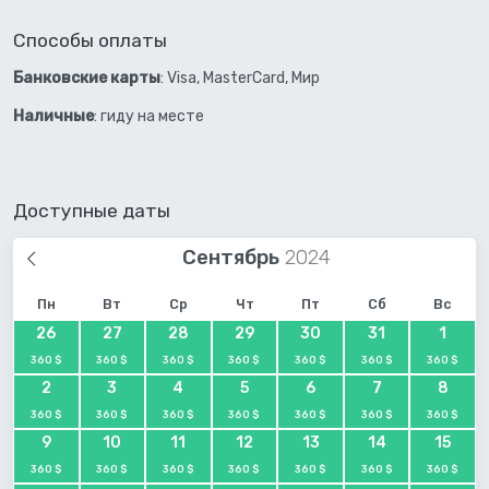
Способы оплаты
Банковские карты
: Visa, MasterCard, Мир
Наличные
: гиду на месте
Доступные даты
Сентябрь
Пн
Вт
Ср
Чт
Пт
Сб
Вс
26
27
28
29
30
31
1
360 $
360 $
360 $
360 $
360 $
360 $
360 $
2
3
4
5
6
7
8
360 $
360 $
360 $
360 $
360 $
360 $
360 $
9
10
11
12
13
14
15
360 $
360 $
360 $
360 $
360 $
360 $
360 $