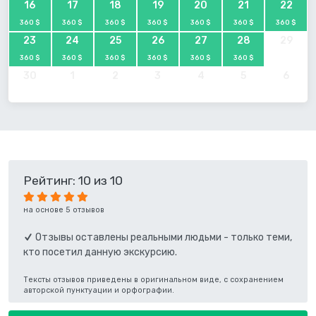
16
17
18
19
20
21
22
360 $
360 $
360 $
360 $
360 $
360 $
360 $
23
24
25
26
27
28
29
360 $
360 $
360 $
360 $
360 $
360 $
30
1
2
3
4
5
6
Рейтинг: 10 из 10
на основе 5 отзывов
Отзывы оставлены реальными людьми - только теми,
кто посетил данную экскурсию.
Тексты отзывов приведены в оригинальном виде, с сохранением
авторской пунктуации и орфографии.