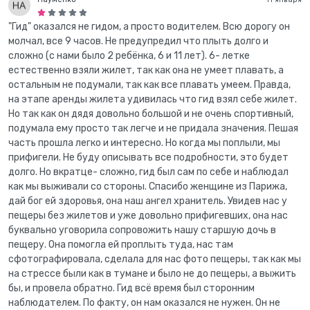
"Гид" оказался не гидом, а просто водителем. Всю дорогу он
молчал, все 9 часов. Не предупредил что плыть долго и
сложно (с нами было 2 ребёнка, 6 и 11 лет). 6- летке
естественно взяли жилет, так как она не умеет плавать, а
остальным не подумали, так как все плавать умеем. Правда,
на этапе аренды жилета удивилась что гид взял себе жилет.
Но так как он дядя довольно большой и не очень спортивный,
подумала ему просто так легче и не придала значения. Пешая
часть прошла легко и интересно. Но когда мы поплыли, мы
прифигели. Не буду описывать все подробности, это будет
долго. Но вкратце- сложно, гид был сам по себе и наблюдал
как мы выживали со стороны. Спасибо женщине из Парижа,
дай бог ей здоровья, она наш ангел хранитель. Увидев нас у
пещеры без жилетов и уже довольно прифигевших, она нас
буквально уговорила сопровожить нашу старшую дочь в
пещеру. Она помогла ей проплыть туда, нас там
сфотографировала, сделала для нас фото пещеры, так как мы
на стрессе были как в тумане и было не до пещеры, а выжить
бы, и провела обратно. Гид всё время был сторонним
наблюдателем. По факту, он нам оказался не нужен. Он не