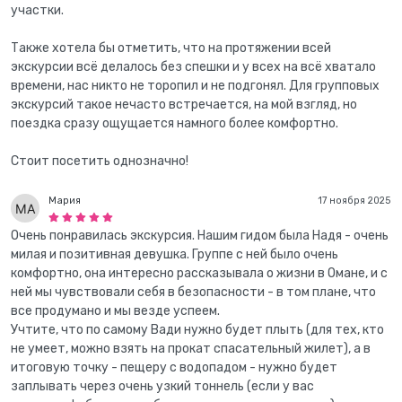
участки.
Также хотела бы отметить, что на протяжении всей
экскурсии всё делалось без спешки и у всех на всё хватало
времени, нас никто не торопил и не подгонял. Для групповых
экскурсий такое нечасто встречается, на мой взгляд, но
поездка сразу ощущается намного более комфортно.
Стоит посетить однозначно!
Мария
17 ноября 2025
Очень понравилась экскурсия. Нашим гидом была Надя - очень
милая и позитивная девушка. Группе с ней было очень
комфортно, она интересно рассказывала о жизни в Омане, и с
ней мы чувствовали себя в безопасности - в том плане, что
все продумано и мы везде успеем.
Учтите, что по самому Вади нужно будет плыть (для тех, кто
не умеет, можно взять на прокат спасательный жилет), а в
итоговую точку - пещеру с водопадом - нужно будет
заплывать через очень узкий тоннель (если у вас