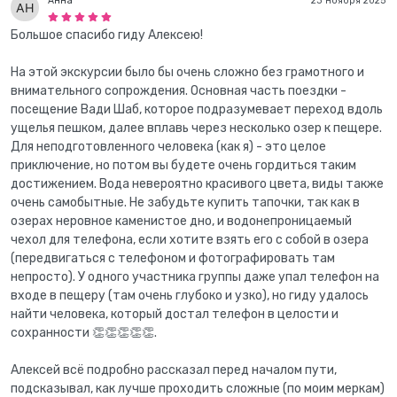
Анна
23 ноября 2025
Большое спасибо гиду Алексею!
На этой экскурсии было бы очень сложно без грамотного и
внимательного сопрождения. Основная часть поездки -
посещение Вади Шаб, которое подразумевает переход вдоль
ущелья пешком, далее вплавь через несколько озер к пещере.
Для неподготовленного человека (как я) - это целое
приключение, но потом вы будете очень гордиться таким
достижением. Вода невероятно красивого цвета, виды также
очень самобытные. Не забудьте купить тапочки, так как в
озерах неровное каменистое дно, и водонепроницаемый
чехол для телефона, если хотите взять его с собой в озера
(передвигаться с телефоном и фотографировать там
непросто). У одного участника группы даже упал телефон на
входе в пещеру (там очень глубоко и узко), но гиду удалось
найти человека, который достал телефон в целости и
сохранности 👏👏👏👏👏.
Алексей всё подробно рассказал перед началом пути,
подсказывал, как лучше проходить сложные (по моим меркам)