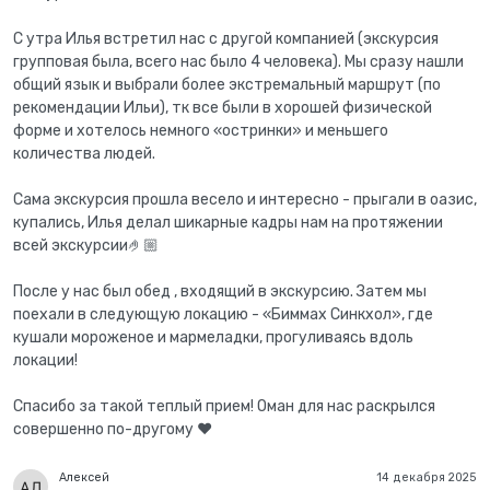
С утра Илья встретил нас с другой компанией (экскурсия
групповая была, всего нас было 4 человека). Мы сразу нашли
общий язык и выбрали более экстремальный маршрут (по
рекомендации Ильи), тк все были в хорошей физической
форме и хотелось немного «остринки» и меньшего
количества людей.
Сама экскурсия прошла весело и интересно - прыгали в оазис,
купались, Илья делал шикарные кадры нам на протяжении
всей экскурсии🤌🏼
После у нас был обед , входящий в экскурсию. Затем мы
поехали в следующую локацию - «Биммах Синкхол», где
кушали мороженое и мармеладки, прогуливаясь вдоль
локации!
Спасибо за такой теплый прием! Оман для нас раскрылся
совершенно по-другому ❤️
Алексей
14 декабря 2025