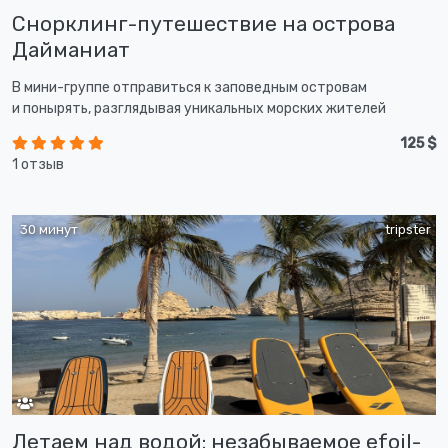
Снорклинг-путешествие на острова
Дайманиат
В мини-группе отправиться к заповедным островам
и понырять, разглядывая уникальных морских жителей
125 $
1 отзыв
30 минут
tripster
Летаем над водой: незабываемое efoil-