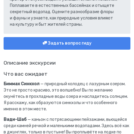
Поплаваете в естественных бассейнах и отыщете
секретный водопад. Оцените разнообразие флоры
и фауны и узнаете, как природные условия влияют
на культуру и быт жителей страны.
Задать вопрос гиду
Описание экскурсии
Что вас ожидает
Биммах Синкхол
— природный колодец с лазурным озером.
Это не просто красиво, это волшебно! Вы по желанию
окунётесь в прохладные воды озера и насладитесь солнцем.
Я расскажу, как образуются синкхолы и что особенного
именно в этом месте.
Вади-Шаб
— каньон с потрясающими пейзажами, вьющейся
среди камней речкой и маленькими водопадами. Здесь всё как
в джунглях, только в пустыне! Вы проплывёте на лодке по