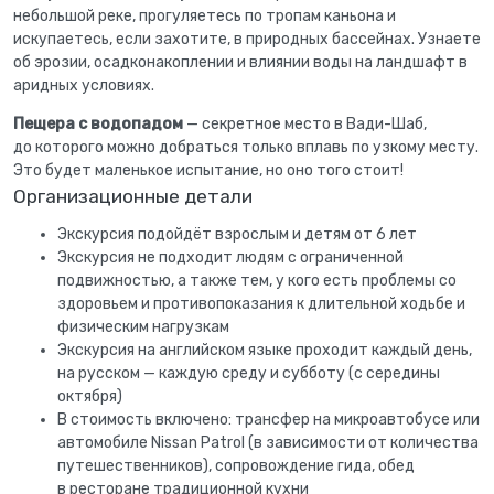
небольшой реке, прогуляетесь по тропам каньона и
искупаетесь, если захотите, в природных бассейнах. Узнаете
об эрозии, осадконакоплении и влиянии воды на ландшафт в
аридных условиях.
Пещера с водопадом
— секретное место в Вади-Шаб,
до которого можно добраться только вплавь по узкому месту.
Это будет маленькое испытание, но оно того стоит!
Организационные детали
Экскурсия подойдёт взрослым и детям от 6 лет
Экскурсия не подходит людям с ограниченной
подвижностью, а также тем, у кого есть проблемы со
здоровьем и противопоказания к длительной ходьбе и
физическим нагрузкам
Экскурсия на английском языке проходит каждый день,
на русском — каждую среду и субботу (с середины
октября)
В стоимость включено: трансфер на микроавтобусе или
автомобиле Nissan Patrol (в зависимости от количества
путешественников), сопровождение гида, обед
в ресторане традиционной кухни