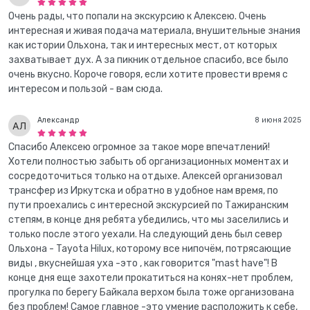
Очень рады, что попали на экскурсию к Алексею. Очень
интересная и живая подача материала, внушительные знания
как истории Ольхона, так и интересных мест, от которых
захватывает дух. А за пикник отдельное спасибо, все было
очень вкусно. Короче говоря, если хотите провести время с
интересом и пользой - вам сюда.
Александр
8 июня 2025
Спасибо Алексею огромное за такое море впечатлений!
Хотели полностью забыть об организационных моментах и
сосредоточиться только на отдыхе. Алексей организовал
трансфер из Иркутска и обратно в удобное нам время, по
пути проехались с интересной экскурсией по Тажиранским
степям, в конце дня ребята убедились, что мы заселились и
только после этого уехали. На следующий день был север
Ольхона - Tayota Hilux, которому все нипочём, потрясающие
виды , вкуснейшая уха -это , как говорится "mast have"! В
конце дня еще захотели прокатиться на конях-нет проблем,
прогулка по берегу Байкала верхом была тоже организована
без проблем! Самое главное -это умение расположить к себе,