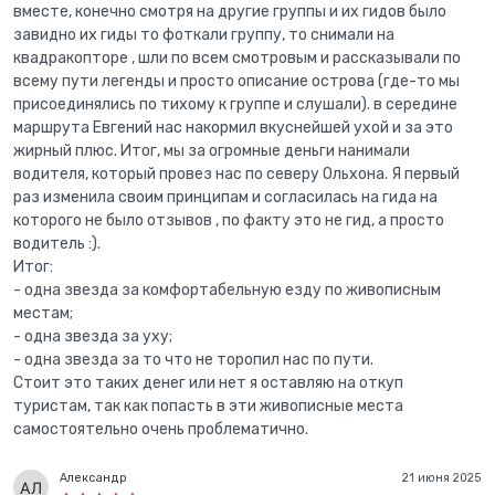
вместе, конечно смотря на другие группы и их гидов было
завидно их гиды то фоткали группу, то снимали на
квадракопторе , шли по всем смотровым и рассказывали по
всему пути легенды и просто описание острова (где-то мы
присоединялись по тихому к группе и слушали). в середине
маршрута Евгений нас накормил вкуснейшей ухой и за это
жирный плюс. Итог, мы за огромные деньги нанимали
водителя, который провез нас по северу Ольхона. Я первый
раз изменила своим принципам и согласилась на гида на
которого не было отзывов , по факту это не гид, а просто
водитель :).
Итог:
- одна звезда за комфортабельную езду по живописным
местам;
- одна звезда за уху;
- одна звезда за то что не торопил нас по пути.
Стоит это таких денег или нет я оставляю на откуп
туристам, так как попасть в эти живописные места
самостоятельно очень проблематично.
Александр
21 июня 2025