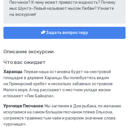
Песчаное? К чему может привести жадность? Почему
мыс Шунтэ-Левый называют мысом Любви? Узнаете
на экскурсии!
Задать вопрос гиду
Описание экскурсии
Что вас ожидает
Харанцы
. Первая наша остановка будет на смотровой
площадке в деревне Харанцы. Вы полюбуетесь видом
на Приморский хребет и несколько забавных островков
Малого моря. А гид расскажет о местном укладе жизни
и покажет «Лик Байкала».
Урочище Песчаное
. Мы заглянем в Дом рыбака, по желанию
искупаемся на самом большом песчаном пляже Ольхона,
согреемся травянистым чаем и раскроем значение слова
«урочище».