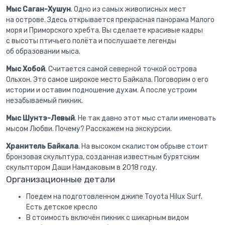
Мыс Саган-Хушун
. Одно из самых живописных мест
на острове. Здесь открывается прекрасная панорама Малого
моря и Приморского хребта. Вы сделаете красивые кадры
с высоты птичьего полёта и послушаете легенды
об образовании мыса.
Мыс Хобой
. Считается самой северной точкой острова
Ольхон. Это самое широкое место Байкала. Поговорим о его
истории и оставим подношение духам. А после устроим
незабываемый пикник.
Мыс Шунтэ-Левый
. Не так давно этот мыс стали именовать
мысом Любви. Почему? Расскажем на экскурсии.
Хранитель Байкала
. На высоком скалистом обрыве стоит
бронзовая скульптура, созданная известным бурятским
скульптором Даши Намдаковым в 2018 году.
Организационные детали
Поедем на подготовленном джипе Toyota Hilux Surf.
Есть детское кресло
В стоимость включён пикник с шикарным видом