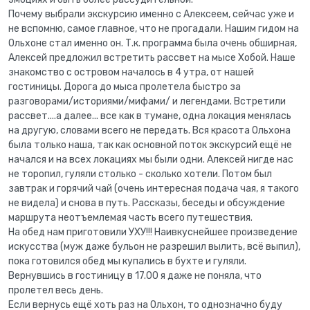
Почему выбрали экскурсию именно с Алексеем, сейчас уже и
не вспомню, самое главное, что не прогадали. Нашим гидом на
Ольхоне стал именно он. Т.к. программа была очень обширная,
Алексей предложил встретить рассвет на мысе Хобой. Наше
знакомство с островом началось в 4 утра, от нашей
гостиницы. Дорога до мыса пролетела быстро за
разговорами/историями/мифами/ и легендами. Встретили
рассвет....а далее... все как в тумане, одна локация менялась
на другую, словами всего не передать. Вся красота Ольхона
была только наша, так как основной поток экскурсий ещё не
начался и на всех локациях мы были одни. Алексей нигде нас
не торопил, гуляли столько - сколько хотели. Потом был
завтрак и горячий чай (очень интересная подача чая, я такого
не видела) и снова в путь. Рассказы, беседы и обсуждение
маршрута неотъемлемая часть всего путешествия.
На обед нам приготовили УХУ!!! Наивкуснейшее произведение
искусства (муж даже бульон не разрешил вылить, всё выпил),
пока готовился обед мы купались в бухте и гуляли.
Вернувшись в гостиницу в 17.00 я даже не поняла, что
пролетел весь день.
Если вернусь ещё хоть раз на Ольхон, то однозначно буду