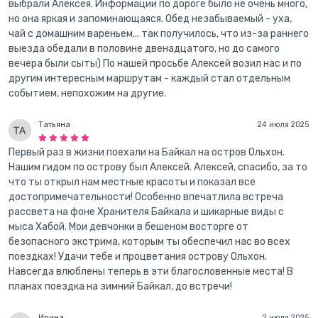
выбрали Алексея. Информации по дороге было не очень много,
но она яркая и запоминающаяся. Обед незабываемый - уха,
чай с домашним вареньем... так получилось, что из-за раннего
выезда обедали в половине двенадцатого, но до самого
вечера были сыты) По нашей просьбе Алексей возил нас и по
другим интересным маршрутам - каждый стал отдельным
событием, непохожим на другие.
Татьяна
24 июля 2025
Первый раз в жизни поехали на Байкал на остров Ольхон.
Нашим гидом по острову был Алексей. Алексей, спасибо, за то
что ты открыл нам местные красоты и показал все
достопримечательности! Особенно впечатлила встреча
рассвета на фоне Хранителя Байкала и шикарные виды с
мыса Хабой. Мои девчонки в бешеном восторге от
безопасного экстрима, которым ты обеспечил нас во всех
поездках! Удачи тебе и процветания острову Ольхон.
Навсегда влюблены теперь в эти благословенные места! В
планах поездка на зимний Байкал, до встречи!
Ирина
2 июля 2025