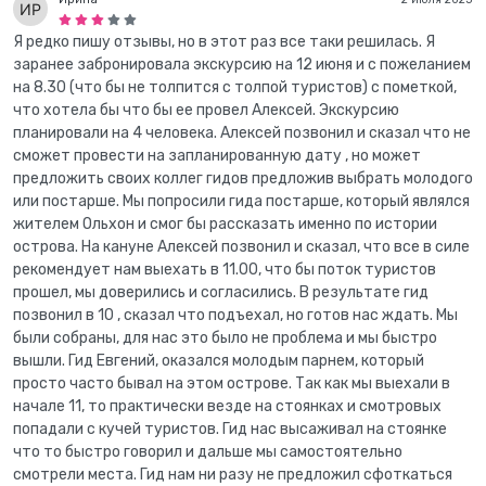
Я редко пишу отзывы, но в этот раз все таки решилась. Я
заранее забронировала экскурсию на 12 июня и с пожеланием
на 8.30 (что бы не толпится с толпой туристов) с пометкой,
что хотела бы что бы ее провел Алексей. Экскурсию
планировали на 4 человека. Алексей позвонил и сказал что не
сможет провести на запланированную дату , но может
предложить своих коллег гидов предложив выбрать молодого
или постарше. Мы попросили гида постарше, который являлся
жителем Ольхон и смог бы рассказать именно по истории
острова. На кануне Алексей позвонил и сказал, что все в силе
рекомендует нам выехать в 11.00, что бы поток туристов
прошел, мы доверились и согласились. В результате гид
позвонил в 10 , сказал что подъехал, но готов нас ждать. Мы
были собраны, для нас это было не проблема и мы быстро
вышли. Гид Евгений, оказался молодым парнем, который
просто часто бывал на этом острове. Так как мы выехали в
начале 11, то практически везде на стоянках и смотровых
попадали с кучей туристов. Гид нас высаживал на стоянке
что то быстро говорил и дальше мы самостоятельно
смотрели места. Гид нам ни разу не предложил сфоткаться