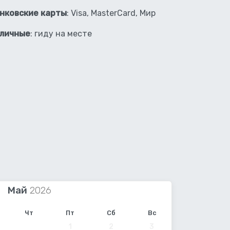
нковские карты
: Visa, MasterCard, Мир
личные
: гиду на месте
Май
Чт
Пт
Сб
Вс
1
2
3