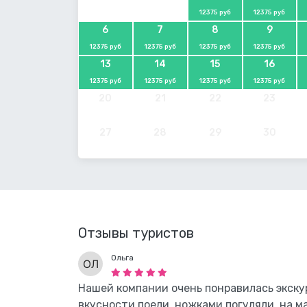
12375 руб
12375 руб
6
7
8
9
12375 руб
12375 руб
12375 руб
12375 руб
13
14
15
16
12375 руб
12375 руб
12375 руб
12375 руб
20
21
22
23
27
28
29
30
Отзывы туристов
Ольга
Нашей компании очень понравилась экску
вкусности поели, ножками погуляли, на м