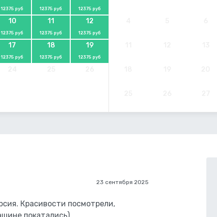
12375 руб
12375 руб
12375 руб
10
11
12
4
5
6
12375 руб
12375 руб
12375 руб
17
18
19
11
12
13
12375 руб
12375 руб
12375 руб
24
25
26
18
19
20
25
26
27
23 сентября 2025
рсия. Красивости посмотрели,
ашине покатались)