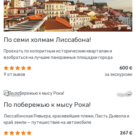
По семи холмам Лиссабона!
Проехать по колоритным историческим кварталам и
взобраться на лучшие панорамные площадки города
600 €
9 отзывов
за экскурсию
5 часов
tripster
По побережью к мысу Рока!
Лиссабонская Ривьера, красивейшие пляжи, Пасть Дьявола и
край земли — путешествие на автомобиле
267 €