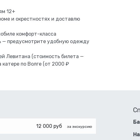
ям 12+
троме и окрестностях и доставлю
мобиле комфорт-класса
ть — предусмотрите удобную одежду
ей Левитана (стоимость билета —
а катере по Волге (от 2000 ₽
С
Ба
12 000 руб
за экскурсию
На