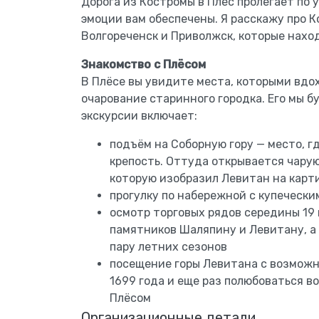
Дорога из Костромы в Плёс пролегает по
эмоции вам обеспечены. Я расскажу про К
Волгореченск и Приволжск, которые наход
Знакомство с Плёсом
В Плёсе вы увидите места, которыми вдо
очарование старинного городка. Его мы 
экскурсии включает:
подъём на Соборную гору — место, г
крепость. Оттуда открывается чарую
которую изобразил Левитан на карт
прогулку по набережной с купеческ
осмотр торговых рядов середины 19 
памятников Шаляпину и Левитану, а
пару летних сезонов
посещение горы Левитана с возможн
1699 года и еще раз полюбоваться 
Плёсом
Организационные детали