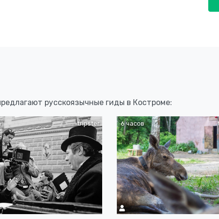
 предлагают русскоязычные гиды в Костроме:
а
tripster
6 часов