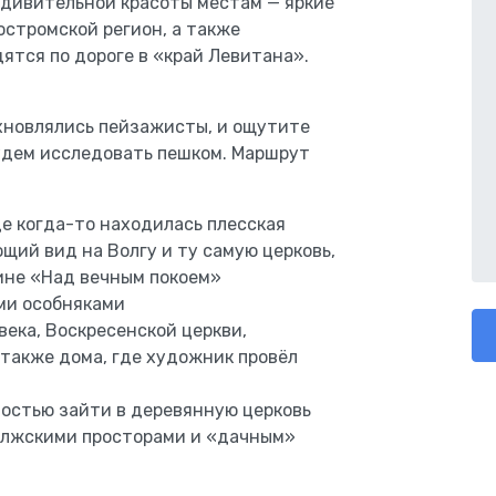
 удивительной красоты местам — яркие
остромской регион, а также
ятся по дороге в «край Левитана».
хновлялись пейзажисты, и ощутите
будем исследовать пешком. Маршрут
де когда-то находилась плесская
щий вид на Волгу и ту самую церковь,
ине «Над вечным покоем»
ими особняками
века, Воскресенской церкви,
 также дома, где художник провёл
остью зайти в деревянную церковь
волжскими просторами и «дачным»