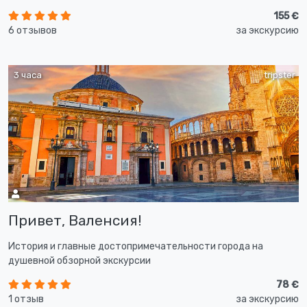
155 €
6 отзывов
за экскурсию
3 часа
tripster
Привет, Валенсия!
История и главные достопримечательности города на
душевной обзорной экскурсии
78 €
1 отзыв
за экскурсию