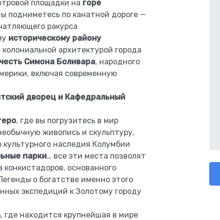
отровой площадки на
горе
Вы подниметесь по канатной дороге —
ечатляющего ракурса
му
историческому району
с колониальной архитектурой города
 честь Симона Боливара
, народного
Америки, включая современную
тский дворец и Кафедральный
теро
, где вы погрузитесь в мир
необычную живопись и скульптуру,
 культурного наследия Колумбии
льные парки
… все эти места позволят
а конкистадоров, основанного
Легенды о богатстве именно этого
нных экспедиций к Золотому городу
а
, где находится крупнейшая в мире