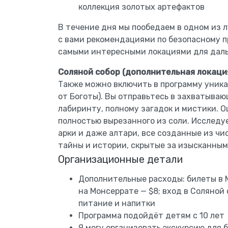
коллекция золотых артефактов
В течение дня мы пообедаем в одном из 
с вами рекомендациями по безопасному п
самыми интересными локациями для дал
Соляной собор (дополнительная локаци
Также можно включить в программу уникал
от Боготы). Вы отправьтесь в захватыва
лабиринту, полному загадок и мистики. 
полностью вырезанного из соли. Исследу
арки и даже алтари, все созданные из чи
тайны и истории, скрытые за изысканным
Организационные детали
Дополнительные расходы: билеты в М
на Монсеррате — $8; вход в Соляной 
питание и напитки
Программа подойдёт детям с 10 лет
Я могу организовать экскурсию для 