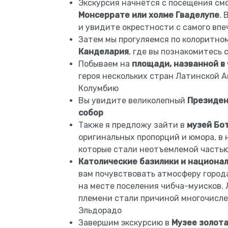
Экскурсия начнётся с посещения см
Монсеррате или холме Гваделупе
. 
и увидите окрестности с самого вп
Затем мы прогуляемся по колоритно
Канделария
, где вы познакомитесь 
Побываем на
площади, названной в
героя нескольких стран Латинской 
Колумбию
Вы увидите великолепный
Президен
собор
Также я предложу зайти в
музей Бо
оригинальных пропорций и юмора, в 
которые стали неотъемлемой частью
Католические базилики и национа
вам почувствовать атмосферу город
на месте поселения чибча-муисков. 
племени стали причиной многочисле
Эльдорадо
Завершим экскурсию в
Музее золот