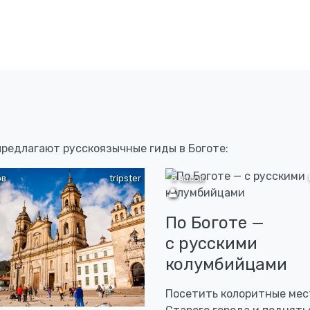
предлагают русскоязычные гиды в Боготе:
ов
tripster
5 часов
По Боготе —
с русскими
колумбийцами
Посетить колоритные мес