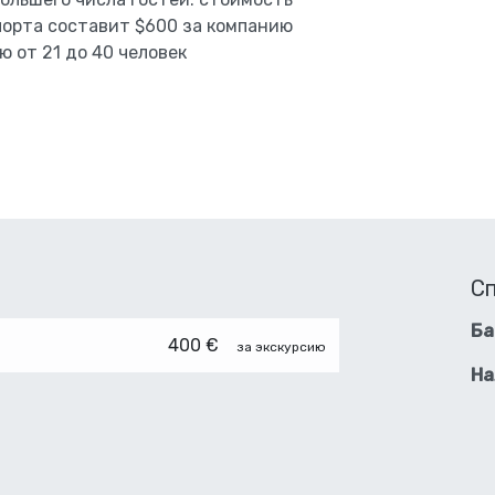
орта составит $600 за компанию
ю от 21 до 40 человек
С
Ба
400 €
за экскурсию
На