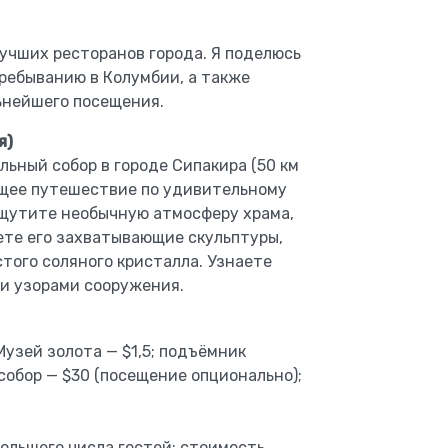
лучших ресторанов города. Я поделюсь
ребыванию в Колумбии, а также
ьнейшего посещения.
я)
ьный собор в городе Сипакира (50 км
ющее путешествие по удивительному
Ощутите необычную атмосферу храма,
ете его захватывающие скульптуры,
стого соляного кристалла. Узнаете
и узорами сооружения.
узей золота — $1,5; подъёмник
собор — $30 (посещение опционально);
большего числа гостей: стоимость