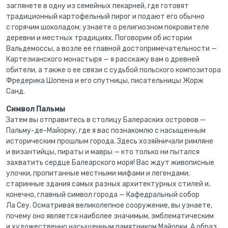
заглянете в одну из семейных пекарней, где готовят
традиционный картофельный пирог и подают его обычно
с горячим шоколадом; узнаете о религиозном покровителе
деревни и местных традициях. Поговорим об истории
Вальдемоссы, а возле ее главной достопримечательности —
Картезианского монастыря — я расскажу вам о древней
обители, а также о ее связи с судьбой польского композитора
Фредерика Шопена и его спутницы, писательницы Жорж
Санд.
Символ Пальмы
Затем вы отправитесь в столицу Балераских островов —
Пальму-де-Майорку, где я вас познакомлю с насыщенным
историческим прошлым города. Здесь хозяйничали римляне
и византийцы, пираты и мавры — кто только ни пытался
захватить сердце Балеарского моря! Вас ждут живописные
улочки, пропитанные местными мифами и легендами;
старинные здания самых разных архитектурных стилей и,
конечно, главный символ города — Кафедральный собор
Ла Сеу. Осматривая великолепное сооружение, вы узнаете,
почему оно является наиболее значимым, эмблематическим
и художественно насыщенным памятником Майорки. А образ