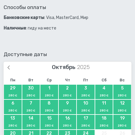
Способы оплаты
Банковские карты
: Visa, MasterCard, Мир
Наличные
: гиду на месте
Доступные даты
Октябрь
Пн
Вт
Ср
Чт
Пт
Сб
Вс
29
30
1
2
3
4
5
280 €
280 €
280 €
280 €
280 €
280 €
280 €
6
7
8
9
10
11
12
280 €
280 €
280 €
280 €
280 €
280 €
280 €
13
14
15
16
17
18
19
280 €
280 €
280 €
280 €
280 €
280 €
280 €
20
21
22
23
24
25
26