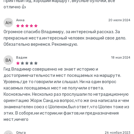
Приятный гид, хороший маршрут, вкусные булочки, все
отлично 👍
Анна
20 июля 2024
Огромное спасибо Владимиру, за интересный рассказ. За
прекрасные места.интересный человек знающий свое дело.
Обязательно вернемся. Рекомендую.
Вадим
18 мая 2024
Гид Владимир совершенно не знает историю и
достопримечательности мест посещаемых на маршруте.
Уровень,где то говорили или слышал. Ни на один вопрос
касаемых посещаемых мест не получили ответа.
Косноязычен. Несколько раз прослушали по нетрадиционную
ориентацию Жорж Санд,на вопрос,что же она написала и чем
знаменателен союз с Шопеном,был ответ,что Шопен тоже из
этих. В соборе,ни истории,ни фактов,ни предназначения
мест,ничего
Ольга
26 ноября 2023