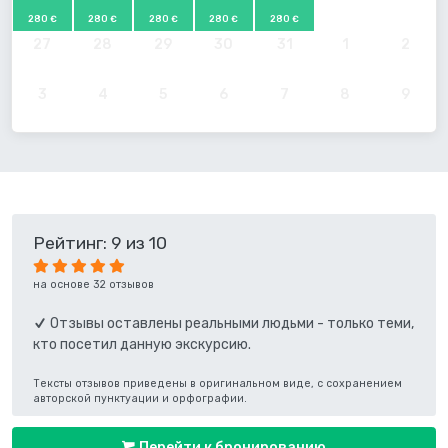
280 €
280 €
280 €
280 €
280 €
27
28
29
30
31
1
2
3
4
5
6
7
8
9
Рейтинг: 9 из 10
на основе 32 отзывов
Отзывы оставлены реальными людьми - только теми,
кто посетил данную экскурсию.
Тексты отзывов приведены в оригинальном виде, с сохранением
авторской пунктуации и орфографии.
Перейти к бронированию