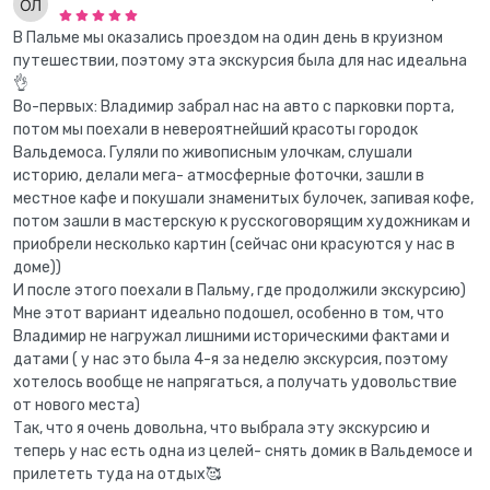
В Пальме мы оказались проездом на один день в круизном
путешествии, поэтому эта экскурсия была для нас идеальна
👌
Во-первых: Владимир забрал нас на авто с парковки порта,
потом мы поехали в невероятнейший красоты городок
Вальдемоса. Гуляли по живописным улочкам, слушали
историю, делали мега- атмосферные фоточки, зашли в
местное кафе и покушали знаменитых булочек, запивая кофе,
потом зашли в мастерскую к русскоговорящим художникам и
приобрели несколько картин (сейчас они красуются у нас в
доме))
И после этого поехали в Пальму, где продолжили экскурсию)
Мне этот вариант идеально подошел, особенно в том, что
Владимир не нагружал лишними историческими фактами и
датами ( у нас это была 4-я за неделю экскурсия, поэтому
хотелось вообще не напрягаться, а получать удовольствие
от нового места)
Так, что я очень довольна, что выбрала эту экскурсию и
теперь у нас есть одна из целей- снять домик в Вальдемосе и
прилететь туда на отдых🥰