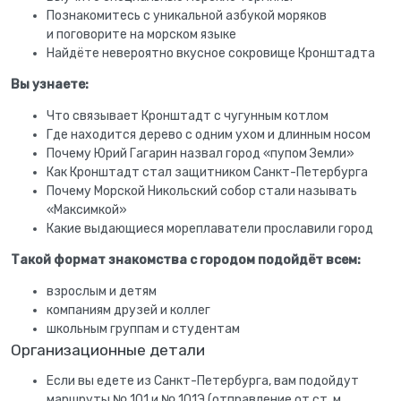
Познакомитесь с уникальной азбукой моряков
и поговорите на морском языке
Найдёте невероятно вкусное сокровище Кронштадта
Вы узнаете:
Что связывает Кронштадт с чугунным котлом
Где находится дерево с одним ухом и длинным носом
Почему Юрий Гагарин назвал город «пупом Земли»
Как Кронштадт стал защитником Санкт-Петербурга
Почему Морской Никольский собор стали называть
«Максимкой»
Какие выдающиеся мореплаватели прославили город
Такой формат знакомства с городом подойдёт всем:
взрослым и детям
компаниям друзей и коллег
школьным группам и студентам
Организационные детали
Если вы едете из Санкт-Петербурга, вам подойдут
маршруты № 101 и № 101Э (отправление от ст. м.