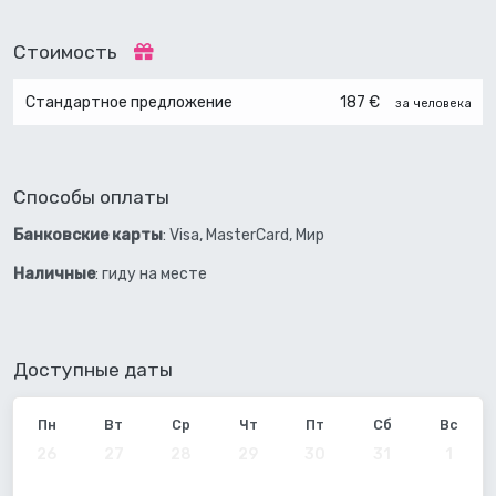
Стоимость
Стандартное предложение
187 €
за человека
Способы оплаты
Банковские карты
: Visa, MasterCard, Мир
Наличные
: гиду на месте
Доступные даты
Сентябрь
Пн
Вт
Ср
Чт
Пт
Сб
Вс
26
27
28
29
30
31
1