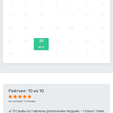
2
3
4
5
6
7
8
9
10
11
12
13
14
15
16
17
18
19
20
21
22
23
24
25
26
27
28
29
187 €
30
1
2
3
4
5
6
Рейтинг: 10 из 10
на основе 1 отзыва
Отзывы оставлены реальными людьми - только теми,