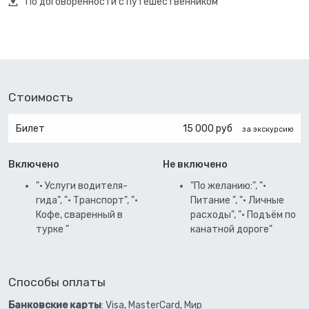
По договоренности с путешественником
Стоимость
Билет
15 000 руб
за экскурсию
Включено
Не включено
"• Услуги водителя-
"По желанию:", "•
гида", "• Транспорт", "•
Питание ", "• Личные
Кофе, сваренный в
расходы", "• Подъём по
турке "
канатной дороге"
Способы оплаты
Банковские карты
: Visa, MasterCard, Мир