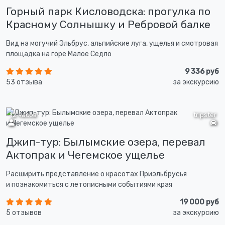
Горный парк Кисловодска: прогулка по
Красному Солнышку и Ребровой балке
Вид на могучий Эльбрус, альпийские луга, ущелья и смотровая
площадка на горе Малое Седло
9 336 руб
53 отзыва
за экскурсию
12 часов
tripster
Джип-тур: Былымские озера, перевал
Актопрак и Чегемское ущелье
Расширить представление о красотах Приэльбрусья
и познакомиться с летописными событиями края
19 000 руб
5 отзывов
за экскурсию