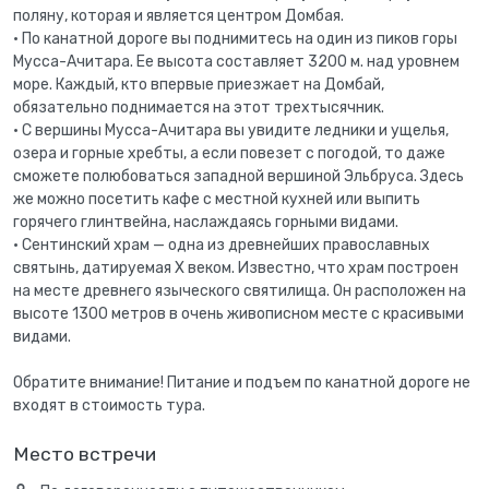
поляну, которая и является центром Домбая.
• По канатной дороге вы поднимитесь на один из пиков горы
Мусса-Ачитара. Ее высота составляет 3200 м. над уровнем
море. Каждый, кто впервые приезжает на Домбай,
обязательно поднимается на этот трехтысячник.
• С вершины Мусса-Ачитара вы увидите ледники и ущелья,
озера и горные хребты, а если повезет с погодой, то даже
сможете полюбоваться западной вершиной Эльбруса. Здесь
же можно посетить кафе с местной кухней или выпить
горячего глинтвейна, наслаждаясь горными видами.
• Сентинский храм — одна из древнейших православных
святынь, датируемая Х веком. Известно, что храм построен
на месте древнего языческого святилища. Он расположен на
высоте 1300 метров в очень живописном месте с красивыми
видами.
Обратите внимание! Питание и подъем по канатной дороге не
входят в стоимость тура.
Место встречи