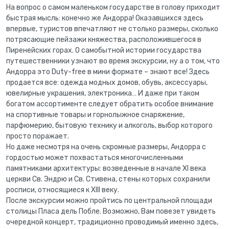
На вопрос о самом маленьком государстве в голову приходит
быстрая мысль: конечно же Андорра! Оказавшихся здесь
впервые, туристов впечатляют не столько размеры, сколько
потрясающие пейзажи княжества, расположившегося в
Пиренейских горах. О самобытной истории государства
путешественники узнают во время экскурсии, ну а о том, что
Андорра это Duty-free в мини формате – знают все! Здесь
продается все: одежда модных домов, обувь, аксессуары,
ювелирные украшения, электроника… И даже при таком
богатом ассортименте следует обратить особое внимание
на спортивные товары и горнолыжное снаряжение,
парфюмерию, бытовую технику и алкоголь, выбор которого
просто поражает.
Но даже несмотря на очень скромные размеры, Андорра с
гордостью может похвастаться многочисленными
памятниками архитектуры: возведенные в начале XI века
церкви Св. Эндрю и Св. Стивена, стены которых сохранили
росписи, относящиеся к XIII веку.
После экскурсии можно пройтись по центральной площади
столицы Пласа дель Побле. Возможно, Вам повезет увидеть
очередной концерт, традиционно проводимый именно здесь,