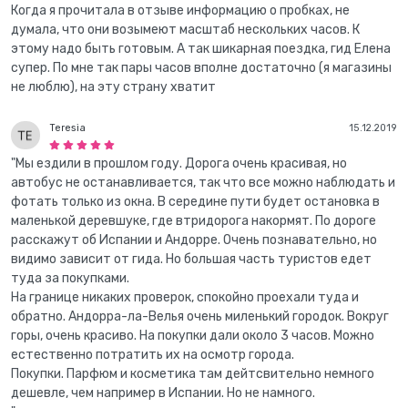
Когда я прочитала в отзыве информацию о пробках, не
думала, что они возымеют масштаб нескольких часов. К
этому надо быть готовым. А так шикарная поездка, гид Елена
супер. По мне так пары часов вполне достаточно (я магазины
не люблю), на эту страну хватит
Teresia
15.12.2019
"Мы ездили в прошлом году. Дорога очень красивая, но
автобус не останавливается, так что все можно наблюдать и
фотать только из окна. В середине пути будет остановка в
маленькой деревшуке, где втридорога накормят. По дороге
расскажут об Испании и Андорре. Очень познавательно, но
видимо зависит от гида. Но большая часть туристов едет
туда за покупками.
На границе никаких проверок, спокойно проехали туда и
обратно. Андорра-ла-Велья очень миленький городок. Вокруг
горы, очень красиво. На покупки дали около 3 часов. Можно
естественно потратить их на осмотр города.
Покупки. Парфюм и косметика там дейтсвительно немного
дешевле, чем например в Испании. Но не намного.