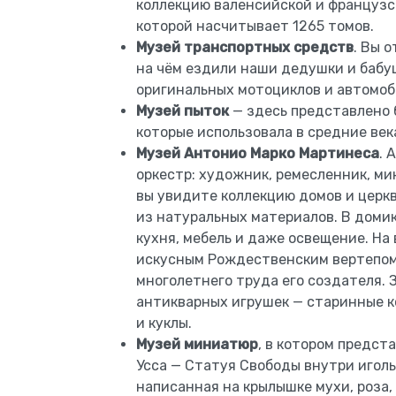
коллекцию валенсийской и французс
которой насчитывает 1265 томов.
Музей транспортных средств
. Вы 
на чём ездили наши дедушки и бабуш
оригинальных мотоциклов и автомоб
Музей пыток
— здесь представлено 
которые использовала в средние век
Музей Антонио Марко Мартинеса
. 
оркестр: художник, ремесленник, ми
вы увидите коллекцию домов и церкв
из натуральных материалов. В домика
кухня, мебель и даже освещение. Н
искусным Рождественским вертепом
многолетнего труда его создателя. 
антикварных игрушек — старинные к
и куклы.
Музей миниатюр
, в котором предст
Усса — Статуя Свободы внутри иголь
написанная на крылышке мухи, роза,