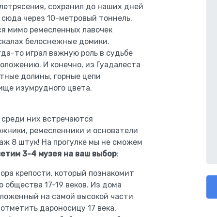
летрясения, сохранил до наших дней
 сюда через 10-метровый тоннель,
мся мимо ремесленных лавочек
скалах белоснежные домики.
гда-то играл важную роль в судьбе
оложению. И конечно, из Гуадалеста
тные долины, горные цепи
ище изумрудного цвета.
о среди них встречаются
ожники, ремесленники и основатели
аж 8 штук! На прогулке мы не сможем
етим 3-4 музея на ваш выбор
:
ора крепости, который познакомит
 общества 17-19 веков. Из дома
оложенный на самой высокой части
 отметить дароносицу 17 века,