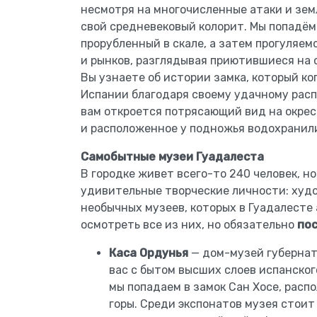
несмотря на многочисленные атаки и зем
свой средневековый колорит. Мы попадём
прорубленный в скале, а затем прогуляе
и рынков, разглядывая приютившиеся на 
Вы узнаете об истории замка, который ко
Испании благодаря своему удачному расп
вам откроется потрясающий вид на окрес
и расположенное у подножья водохранил
Самобытные музеи Гуадалеста
В городке живет всего-то 240 человек, н
удивительные творческие личности: худ
необычных музеев, которых в Гуадалесте 
осмотреть все из них, но обязательно
пос
Каса Ордунья
— дом-музей губернат
вас с бытом высших слоев испанского
мы попадаем в замок Сан Хосе, расп
горы. Среди экспонатов музея стоит