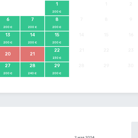
1
1
2
200 €
6
7
8
7
8
9
200 €
200 €
200 €
13
14
15
14
15
16
200 €
200 €
200 €
22
21
22
23
20
21
230 €
27
28
29
28
29
30
200 €
240 €
200 €
2 мая 2024