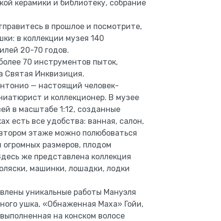
кой керамики и библиотеку, собрание
отправитесь в прошлое и посмотрите,
ки: в коллекции музея 140
илей 20-70 годов.
более 70 инструментов пыток,
а Святая Инквизиция.
Антонио — настоящий человек-
ниатюрист и коллекционер. В музее
ей в масштабе 1:12, созданные
х есть все удобства: ванная, салон,
а втором этаже можно полюбоваться
 огромных размеров, плодом
Здесь же представлена коллекция
оляски, машинки, лошадки, лодки
авлены уникальные работы Мануэля
ного ушка, «Обнаженная Маха» Гойи,
 выполненная на конском волосе