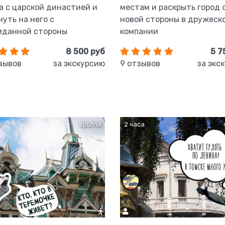
а с царской династией и
местам и раскрыть город 
нуть на него с
новой стороны в дружеск
иданной стороны
компании
8 500 руб
5 7
зывов
за экскурсию
9 отзывов
за экс
а
sputnik
2 часа