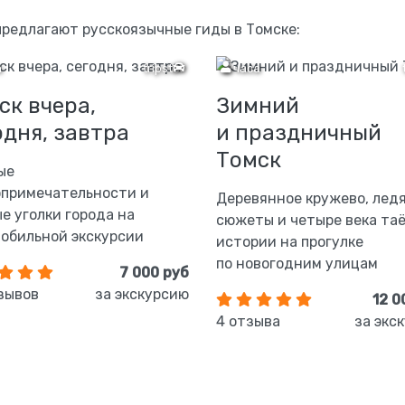
предлагают русскоязычные гиды в Томске:
а
tripster
3 часа
ск вчера,
Зимний
одня, завтра
и праздничный
Томск
ые
примечательности и
Деревянное кружево, лед
е уголки города на
сюжеты и четыре века та
обильной экскурсии
истории на прогулке
по новогодним улицам
7 000 руб
зывов
за экскурсию
12 0
4 отзыва
за экс