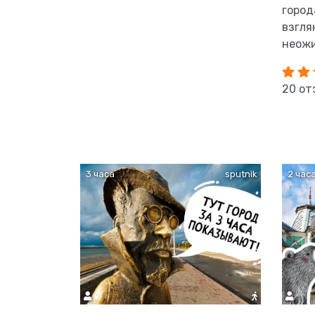
город
взгля
неож
20 от
3 часа
sputnik
2 час