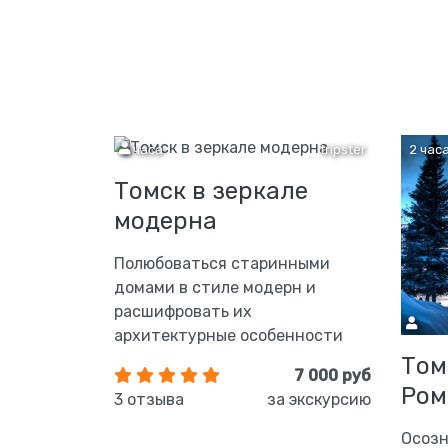
3 часа
tripster
2 час
Томск в зеркале
модерна
Полюбоваться старинными
домами в стиле модерн и
расшифровать их
архитектурные особенности
Том
7 000 руб
Ром
3 отзыва
за экскурсию
Осозн