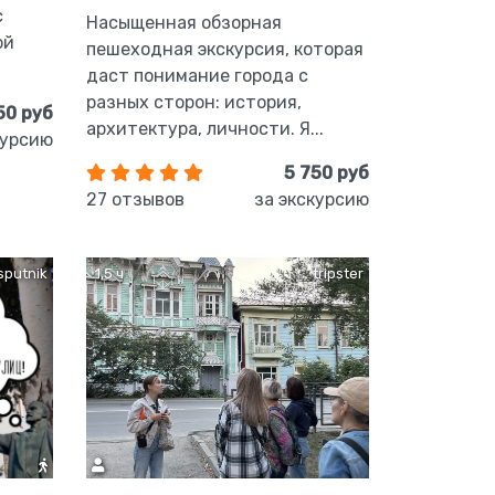
с
Насыщенная обзорная
ой
пешеходная экскурсия, которая
даст понимание города с
разных сторон: история,
50 руб
архитектура, личности. Я...
курсию
5 750 руб
27 отзывов
за экскурсию
sputnik
1,5 ч
tripster