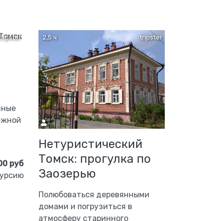
tripster
2,5 ч
tripster
яные
ёжной
Нетуристический
Томск: прогулка по
00 руб
Заозерью
курсию
Полюбоваться деревянными
домами и погрузиться в
атмосферу старинного