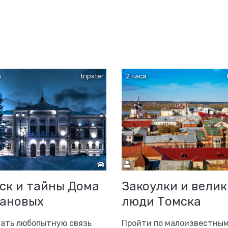
а
tripster
2 часа
ск и тайны Дома
Закоулки и велик
ановых
люди Томска
ать любопытную связь
Пройти по малоизвестны