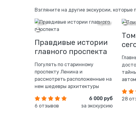
Взгляните на другие экскурсии, которые 
2,5 ч
tripster
2 час
Том
Правдивые истории
сег
главного проспекта
Главн
Погулять по старинному
досто
проспекту Ленина и
тайны
рассмотреть расположенные на
автом
нем шедевры архитектуры
6 000 руб
28 от
6 отзывов
за экскурсию