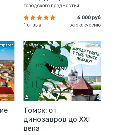
городского предместья
6 000 руб
1 отзыв
за экскурсию
tripster
2 часа
sputnik
ие
Томск: от
динозавров до XXI
века
м