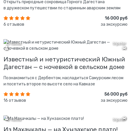
Открыть природные сокровища Горного Дагестана
в дружеском путешествии по старинным аварским землям
16 000 руб
6 отзывов
за экскурсию
13 часов
tripster
Известный и нетуристический Южный
Дагестан — с ночевкой в сельском доме
Познакомиться с Дербентом, насладиться Самурским лесом
и посетить второе по высоте село на Кавказе
56 000 руб
16 отзывов
за экскурсию
12 часов
tripster
Из Махачкалы — на Хунзахское плато!