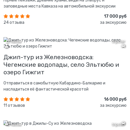
Горные пейзажи, древние храмы, виды на Эльбрус и
заповедные места Кавказа на автомобильной экскурсии
17 000 руб
24 отзыва
за экскурсию
12 часов
tripster
Джип-тур из Железноводска:
Чегемские водопады, село Эльтюбю и
озеро Гижгит
Отправиться в самобытную Кабардино-Балкарию и
насладиться её фантастической красотой
16 000 руб
11 отзывов
за экскурсию
10 часов
tripster