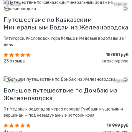
8 часов
tripster
Путешествие по Кавказским
Минеральным Водам из Железноводска
Пятигорск, Кисловодск, гора Кольцо и Медовые водопады за 1
день
15 000 руб
23 отзыва
за экскурсию
12 часов
tripster
Большое путешествие по Домбаю из
Железноводска
От Медовых водопадов через перевал Гумбаши к ущельям и
вершинам — под невыдуманные истории края
19 999 руб
4 отзыва
за экскурсию