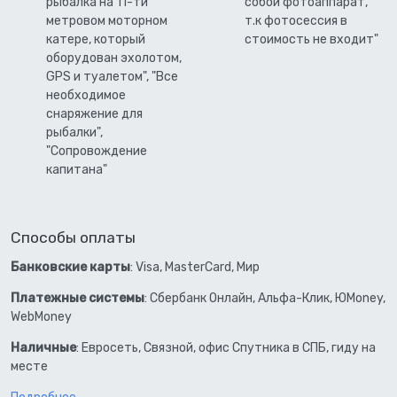
рыбалка на 11-ти
собой фотоаппарат,
метровом моторном
т.к фотосессия в
катере, который
стоимость не входит"
оборудован эхолотом,
GPS и туалетом", "Все
необходимое
снаряжение для
рыбалки",
"Сопровождение
капитана"
Способы оплаты
Банковские карты
: Visa, MasterCard, Мир
Платежные системы
: Сбербанк Онлайн, Альфа-Клик, ЮMoney,
WebMoney
Наличные
: Евросеть, Связной, офис Спутника в СПБ, гиду на
месте