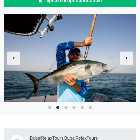
Перейти к бронированию
DubaiRelaxTours DubaiRelaxTours