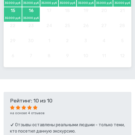
35000 руб
35000 руб
35000 руб
35000 руб
35000 руб
35000 руб
35000 руб
15
16
17
18
19
20
21
35000 руб
35000 руб
22
23
24
25
26
27
28
29
30
1
2
3
4
5
6
7
8
9
10
11
12
Рейтинг: 10 из 10
на основе 4 отзывов
Отзывы оставлены реальными людьми - только теми,
кто посетил данную экскурсию.