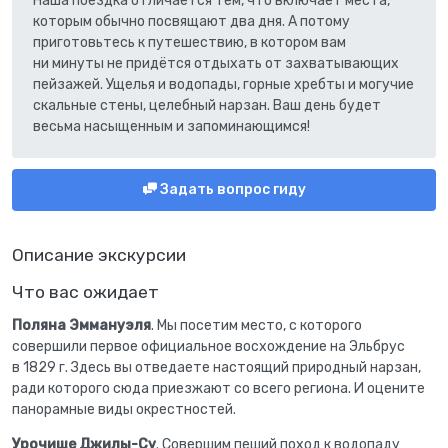
Наша поездка отличается тем, что включает места,
которым обычно посвящают два дня. А потому
приготовьтесь к путешествию, в котором вам
ни минуты не придётся отдыхать от захватывающих
пейзажей. Ущелья и водопады, горные хребты и могучие
скальные стены, целебный нарзан. Ваш день будет
весьма насыщенным и запоминающимся!
Задать вопрос гиду
Описание экскурсии
Что вас ожидает
Поляна Эммануэля
. Мы посетим место, с которого
совершили первое официальное восхождение на Эльбрус
в 1829 г. Здесь вы отведаете настоящий природный нарзан,
ради которого сюда приезжают со всего региона. И оцените
панорамные виды окрестностей.
Урочище Джилы-Су
. Совершим пеший поход к водопаду