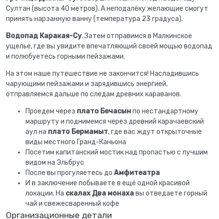
Султан (высота 40 метров). А неподалёку желающие смогут
принять нарзанную ванну (температура 23 градуса).
Водопад Каракая-Су
. Затем отправимся в Малкинское
ущелье, где вы увидите впечатляющий своей мощью водопад
и полюбуетесь горными пейзажами.
На этом наше путешествие не закончится! Насладившись
чарующими пейзажами и зарядившись энергией,
отправляемся дальше по следам древних караванов.
Проедем через
плато Бечасын
по нестандартному
маршруту и поднимемся через древний карачаевский
аул на
плато Бермамыт
, где вас ждут открыточные
виды местного Гранд-Каньона
Посетим капитанский мостик над пропастью с лучшим
видом на Эльбрус
После вы прогуляетесь до
Амфитеатра
И в заключение побываете в ещё одной красивой
локации. На
скалах Два монаха
вы отведаете горный
чай и свежесваренный кофе
Организационные детали