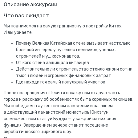
Описание экскурсии
Что вас ожидает
Мы поднимемся на самую грандиозную постройку Китая.
И вы узнаете:
Почему Великая Китайская стена вызывает настолько
большой интерес у путешественников, учёных,
строителей и у… космонавтов.
От кого стена защищала китайцев
Действительно ли строительство стоило жизни сотни
тысяч людей и огромных финансовых затрат
Где находится самый популярный участок
После возвращения в Пекин я покажу вам старую часть
города и расскажу об особенностях быта коренных пекинцев.
Мы пообедаем в аутентичном заведении и заглянем
в действующий ламаистский монастырь Юнхэгун
со множеством статуй Будды — у каждой из них своя
функция. Завершением вечера станет посещение
акробатического циркового шоу.