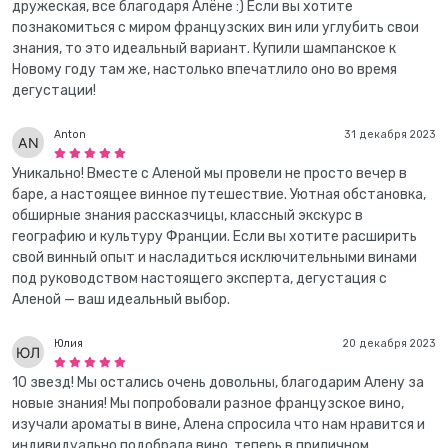
дружеская, все благодаря Алёне :) Если вы хотите
познакомиться с миром французских вин или углубить свои
знания, то это идеальный вариант. Купили шампанское к
Новому году там же, настолько впечатлило оно во время
дегустации!
Anton
31 декабря 2023
Уникально! Вместе с Аленой мы провели не просто вечер в
баре, а настоящее винное путешествие. Уютная обстановка,
обширные знания рассказчицы, классный экскурс в
географию и культуру Франции. Если вы хотите расширить
свой винный опыт и насладиться исключительными винами
под руководством настоящего эксперта, дегустация с
Аленой — ваш идеальный выбор.
Юлия
20 декабря 2023
10 звезд! Мы остались очень довольны, благодарим Алену за
новые знания! Мы попробовали разное французское вино,
изучали ароматы в вине, Алена спросила что нам нравится и
индивидуально подобрала вино, теперь в приличном