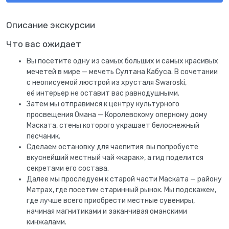
Описание экскурсии
Что вас ожидает
Вы посетите одну из самых больших и самых красивых
мечетей в мире — мечеть Султана Кабуса. В сочетании
с неописуемой люстрой из хрусталя Swaroski,
её интерьер не оставит вас равнодушными.
Затем мы отправимся к центру культурного
просвещения Омана — Королевскому оперному дому
Маската, стены которого украшает белоснежный
песчаник.
Сделаем остановку для чаепития: вы попробуете
вкуснейший местный чай «карак», а гид поделится
секретами его состава.
Далее мы проследуем к старой части Маската — району
Матрах, где посетим старинный рынок. Мы подскажем,
где лучше всего приобрести местные сувениры,
начиная магнитиками и заканчивая оманскими
кинжалами.