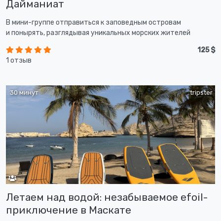
Дайманиат
В мини-группе отправиться к заповедным островам
и понырять, разглядывая уникальных морских жителей
125 $
1 отзыв
30 минут
tripster
Летаем над водой: незабываемое efoil-
приключение в Маскате