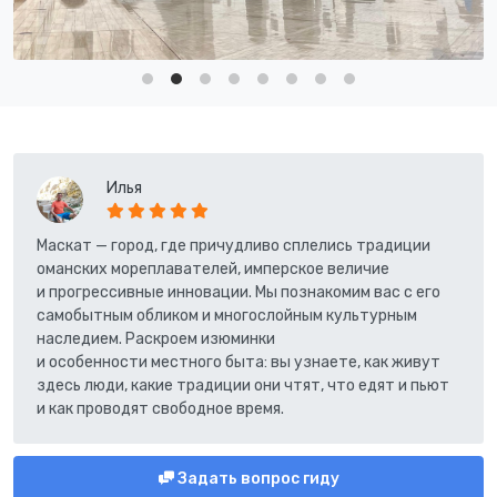
Илья
Маскат — город, где причудливо сплелись традиции
оманских мореплавателей, имперское величие
и прогрессивные инновации. Мы познакомим вас с его
самобытным обликом и многослойным культурным
наследием. Раскроем изюминки
и особенности местного быта: вы узнаете, как живут
здесь люди, какие традиции они чтят, что едят и пьют
и как проводят свободное время.
Задать вопрос гиду