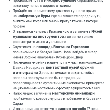
Продолжим путь в
Инжирное ущелье
к красивейшему
водопаду прямо в сердце столицы
Пройдём по незаметному для глаз туннелю прямо
на
набережную Куры
, где вы сможете передохнуть,
выпить чай, кофе или вино и прогуляться на катере
по реке
Отправимся на улицу Красильную и заглянем в
Музей
музыкальных инструментов
, где вы не только
рассмотрите их, но и услышите
Спустимся на
площадь Вахтанга Горгасали
,
познакомимся с бардом Саят-Нова, зайдём в сквер
имени Софико Чиаурели и Кузнецкий Двор
Последний музей на нашем пути — частная коллекция
Давида Насаридзе,
контактный музей оружия
и этнографии
. Здесь вы сможете задать любые
вопросы про грузинские быт и традиции,
поразглядываете аутентичные экспонаты, примерите
национальные костюмы и сфотографируетесь в них.
Напоследок заглянем в
мастерскую минанкари
,
пройдёмся по ковровому ряду и побываем в Караван-
Сарае
И закончим наш этнотур в
винном погребе
17 века