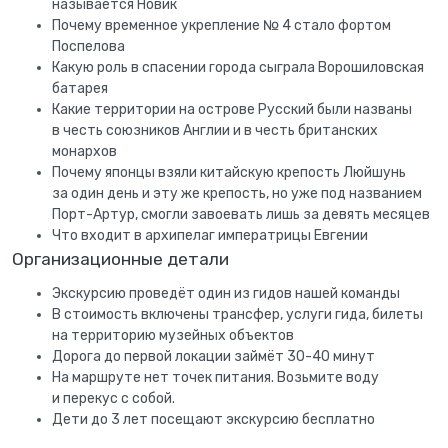
называется Новик
Почему временное укрепление № 4 стало фортом
Поспелова
Какую роль в спасении города сыграла Ворошиловская
батарея
Какие территории на острове Русский были названы
в честь союзников Англии и в честь британских
монархов
Почему японцы взяли китайскую крепость Люйшунь
за один день и эту же крепость, но уже под названием
Порт-Артур, смогли завоевать лишь за девять месяцев
Что входит в архипелаг императрицы Евгении
Организационные детали
Экскурсию проведёт один из гидов нашей команды
В стоимость включены трансфер, услуги гида, билеты
на территорию музейных объектов
Дорога до первой локации займёт 30-40 минут
На маршруте нет точек питания. Возьмите воду
и перекус с собой.
Дети до 3 лет посещают экскурсию бесплатно