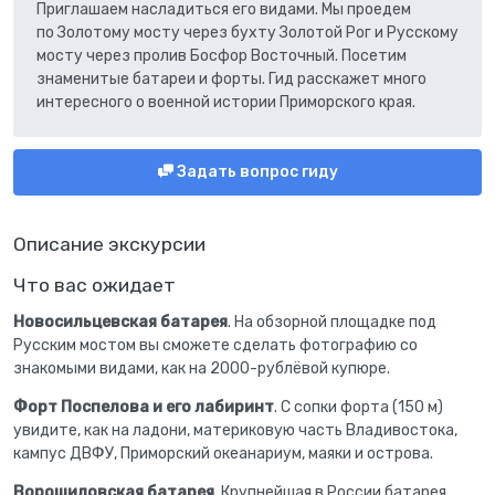
Приглашаем насладиться его видами. Мы проедем
по Золотому мосту через бухту Золотой Рог и Русскому
мосту через пролив Босфор Восточный. Посетим
знаменитые батареи и форты. Гид расскажет много
интересного о военной истории Приморского края.
Задать вопрос гиду
Описание экскурсии
Что вас ожидает
Новосильцевская батарея
. На обзорной площадке под
Русским мостом вы сможете сделать фотографию со
знакомыми видами, как на 2000-рублёвой купюре.
Форт Поспелова и его лабиринт
. С сопки форта (150 м)
увидите, как на ладони, материковую часть Владивостока,
кампус ДВФУ, Приморский океанариум, маяки и острова.
Ворошиловская батарея
. Крупнейшая в России батарея