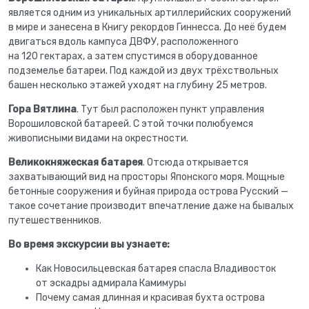
является одним из уникальных артиллерийских сооружений
в мире и занесена в Книгу рекордов Гиннесса. До неё будем
двигаться вдоль кампуса ДВФУ, расположенного
на 120 гектарах, а затем спустимся в оборудованное
подземелье батареи. Под каждой из двух трёхствольных
башен несколько этажей уходят на глубину 25 метров.
Гора Вятлина
. Тут был расположен пункт управления
Ворошиловской батареей. С этой точки полюбуемся
живописными видами на окрестности.
Великокняжеская батарея
. Отсюда открывается
захватывающий вид на просторы Японского моря. Мощные
бетонные сооружения и буйная природа острова Русский —
такое сочетание производит впечатление даже на бывалых
путешественников.
Во время экскурсии вы узнаете:
Как Новосильцевская батарея спасла Владивосток
от эскадры адмирала Камимуры
Почему самая длинная и красивая бухта острова