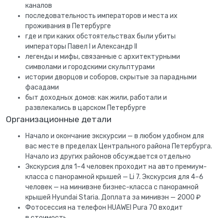
каналов
последовательность императоров и места их
проживания в Петербурге
где и при каких обстоятельствах были убиты
императоры Павел I и Александр II
легенды и мифы, связанные с архитектурными
символами и городскими скульптурами
истории дворцов и соборов, скрытые за парадными
фасадами
быт доходных домов: как жили, работали и
развлекались в царском Петербурге
Организационные детали
Начало и окончание экскурсии — в любом удобном для
вас месте в пределах Центрального района Петербурга.
Начало из других районов обсуждается отдельно
Экскурсия для 1–4 человек проходит на авто премиум-
класса с панорамной крышей — Li 7. Экскурсия для 4–6
человек — на минивэне бизнес-класса с панорамной
крышей Hyundai Staria. Доплата за минивэн — 2000 ₽
Фотосессия на телефон HUAWEI Pura 70 входит
в стоимость