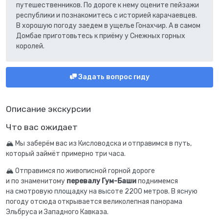
путешественников. По дороге к нему оцените пейзажи
республики и познакомитесь с историей карачаевцев.
В хорошую погоду заедем в ущелье Гонахчир. А в самом
Домбае приготовьтесь к приёму у Снежных горных
королей.
Задать вопрос гиду
Описание экскурсии
Что вас ожидает
🏔 Мы заберём вас из Кисловодска и отправимся в путь,
который займёт примерно три часа.
🏔 Отправимся по живописной горной дороге
и по знаменитому
перевалу Гум-Баши
поднимемся
на смотровую площадку на высоте 2200 метров. В ясную
погоду отсюда открывается великолепная панорама
Эльбруса и Западного Кавказа.