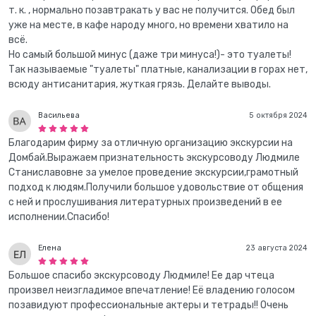
т. к. , нормально позавтракать у вас не получится. Обед был
уже на месте, в кафе народу много, но времени хватило на
всё.
Но самый большой минус (даже три минуса!)- это туалеты!
Так называемые "туалеты" платные, канализации в горах нет,
всюду антисанитария, жуткая грязь. Делайте выводы.
Васильева
5 октября 2024
Благодарим фирму за отличную организацию экскурсии на
Домбай.Выражаем признательность экскурсоводу Людмиле
Станиславовне за умелое проведение экскурсии,грамотный
подход к людям.Получили большое удовольствие от общения
с ней и прослушивания литературных произведений в ее
исполнении.Спасибо!
Елена
23 августа 2024
Большое спасибо экскурсоводу Людмиле! Ее дар чтеца
произвел неизгладимое впечатление! Её владению голосом
позавидуют профессиональные актеры и тетрады!! Очень