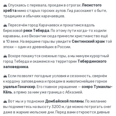
🏔 Спускаясь с перевала, проедем в отрогах
Лесистого
хребта
мимо старых горских аулов. Гид расскажет о быте,
традициях и обычаях карачаевцев.
🏔 Пересечём город Карачаевск и прокатимся вдоль
бирюзовой
реки Теберда
. По этому пути когда-то ходили
караваны, а из Византии сюда принесли христианство ещё
в 10 веке. На вершине горы вы увидите
Сентинский храм
той
эпохи — один из древнейших в России.
🏔 Вскоре покажутся снежные горы, а мы минуем курортный
город Теберда и окажемся на территории
Тебердинского
заповедника
.
🏔 Если позволят погодные условия и сезонность, свернём
к кордону заповедника и проедем в живописнейшее горное
ущелье Гоначхир
. Его главное украшение —
озеро Туманлы-
Кёль
, а прямо за ним уже граница с Абхазией.
🏔 Вот мы и у подножия
Домбайской поляны
. По желанию
вы подниметесь на высоту 3200 м, где можно потрогать снег
даже в жаркие июльские дни. Перед вами откроются дивные