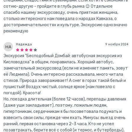
специями, сладостями и сувенирами. Если хотите сэкономить
сотню-другую - пройдите в глубь рынка 😉 Отдельное
спасибо нашему экскурсоводу, очень приятная женщина,
столько интересного нам поведала о народах Кавказа, о
достопримечательностях и культуре. Экскурсию однозначно
рекомендую
Надежда
9 ноября 2024
Экскурсия "Бесподобный Домбай: автобусная экскурсия из
Кисловодска" в общем, понравилась. Хороший автобус,
замечательный экскурсовод (если не изменяет память, зовут
её Людмила). Очень интересно рассказывала, много читала
стихов. Природа завораживает! А снег в горах такой белый и
пушистый! Воздух чистый, солнце яркое (нам повезло с
погодой). Красота!
Но, поездка длительная (более 12 часов), перепады давления
(даже уши закладывает), поэтому, пожилым людям,
гипертоникам, сердечникам я бы посоветовала подумать и
взвесить свои силы, прежде чем ехать. Минусы: выезд очень
ранний, первая остановка через 2-3 часа. Кто не успел
позавтракать, берите всё с собой (и термос, и бутерброды),