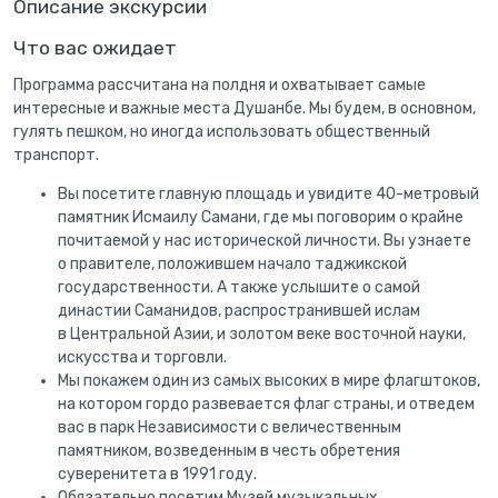
Описание экскурсии
Что вас ожидает
Программа рассчитана на полдня и охватывает самые
интересные и важные места Душанбе. Мы будем, в основном,
гулять пешком, но иногда использовать общественный
транспорт.
Вы посетите главную площадь и увидите 40-метровый
памятник Исмаилу Самани, где мы поговорим о крайне
почитаемой у нас исторической личности. Вы узнаете
о правителе, положившем начало таджикской
государственности. А также услышите о самой
династии Саманидов, распространившей ислам
в Центральной Азии, и золотом веке восточной науки,
искусства и торговли.
Мы покажем один из самых высоких в мире флагштоков,
на котором гордо развевается флаг страны, и отведем
вас в парк Независимости с величественным
памятником, возведенным в честь обретения
суверенитета в 1991 году.
Обязательно посетим Музей музыкальных