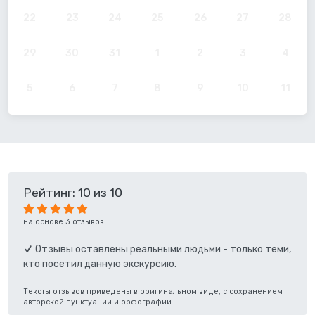
22
23
24
25
26
27
28
29
30
31
1
2
3
4
5
6
7
8
9
10
11
Рейтинг: 10 из 10
на основе 3 отзывов
Отзывы оставлены реальными людьми - только теми,
кто посетил данную экскурсию.
Тексты отзывов приведены в оригинальном виде, с сохранением
авторской пунктуации и орфографии.