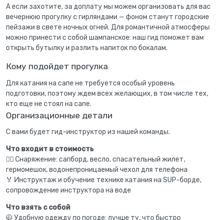
А если захотите, за доплату мы можем организовать для вас
вечернюю прогулку с гирляндами — фоном станут городские
пейзажи в свете ночных огней. Для романтичной атмосферы
можно принести с собой шампанское: наш гид поможет вам
открыть бутылку и разлить напиток по бокалам.
Кому подойдет прогулка
Для катания на сапе не требуется особый уровень
подготовки, поэтому ждем всех желающих, в том числе тех,
кто еще не стоял на сапе.
Организационные детали
С вами будет гид-инструктор из нашей команды.
Что входит в стоимость
🏄🏼 Снаряжение: сапборд, весло, спасательный жилет,
гермомешок, водонепроницаемый чехол для телефона
🏅 Инструктаж и обучение технике катания на SUP-борде,
сопровождение инструктора на воде
Что взять с собой
🧥 Удобную одежду по погоде: лучше ту, что быстро