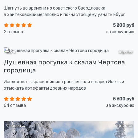
Шагнуть во времени из советского Свердловска
в хайтековский мегаполис и по-настоящему узнать Ёбург
5 200 руб
2 отзыва
за экскурсию
4,5 ч
tripster
Душевная прогулка к скалам Чертова
городища
Исследовать красивейшие тропы мегалит-парка Исеть и
отыскать артефакты древних народов
5 600 руб
64 отзыва
за экскурсию
9 часов
tripster